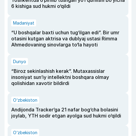
Toshkentda o‘pirilib tushgan yo‘l qurilishi bo‘yicha
6 kishiga sud hukmi o‘qildi
Madaniyat
“U boshqalar baxti uchun tug‘ilgan edi”. Bir umr
otasini kutgan aktrisa va dublyaj ustasi Rimma
Ahmedovaning sinovlarga to‘la hayoti
Dunyo
“Biroz sekinlashish kerak”. Mutaxassislar
insoniyat sun’iy intellektni boshqara olmay
qolishidan xavotir bildirdi
O‘zbekiston
Andijonda Tracker’ga 21 nafar bog‘cha bolasini
joylab, YTH sodir etgan ayolga sud hukmi o‘qildi
O‘zbekiston