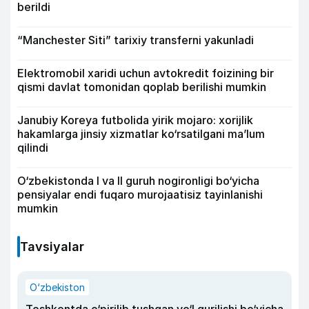
berildi
“Manchester Siti” tarixiy transferni yakunladi
Elektromobil xaridi uchun avtokredit foizining bir
qismi davlat tomonidan qoplab berilishi mumkin
Janubiy Koreya futbolida yirik mojaro: xorijlik
hakamlarga jinsiy xizmatlar ko‘rsatilgani ma’lum
qilindi
O‘zbekistonda I va II guruh nogironligi bo‘yicha
pensiyalar endi fuqaro murojaatisiz tayinlanishi
mumkin
Tavsiyalar
O‘zbekiston