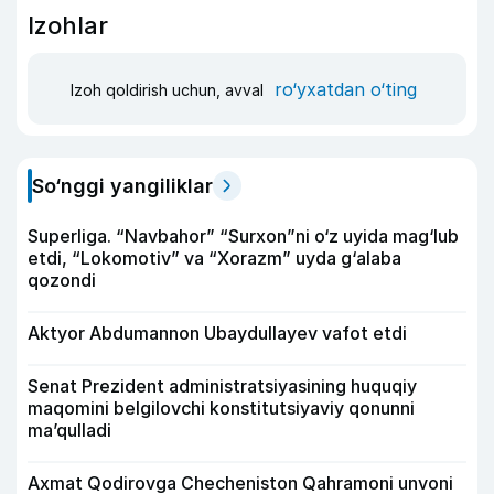
Izohlar
ro‘yxatdan o‘ting
Izoh qoldirish uchun, avval
So‘nggi yangiliklar
Superliga. “Navbahor” “Surxon”ni o‘z uyida mag‘lub
etdi, “Lokomotiv” va “Xorazm” uyda g‘alaba
qozondi
Aktyor Abdu­mannon Ubaydullayev vafot etdi
Senat Prezident administratsiyasining huquqiy
maqomini belgilovchi konstitutsiyaviy qonunni
ma’qulladi
Axmat Qodirovga Checheniston Qahramoni unvoni