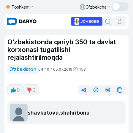
Toshkent
O‘zbekcha
O‘zbekistonda qariyb 350 ta davlat
korxonasi tugatilishi
rejalashtirilmoqda
O‘zbekiston
04:40 / 05.07.2019
453
0
0
shavkatova.shahribonu