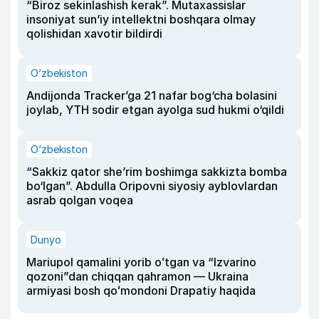
“Biroz sekinlashish kerak”. Mutaxassislar
insoniyat sun’iy intellektni boshqara olmay
qolishidan xavotir bildirdi
O‘zbekiston
Andijonda Tracker’ga 21 nafar bog‘cha bolasini
joylab, YTH sodir etgan ayolga sud hukmi o‘qildi
O‘zbekiston
“Sakkiz qator she’rim boshimga sakkizta bomba
bo‘lgan”. Abdulla Oripovni siyosiy ayblovlardan
asrab qolgan voqea
Dunyo
Mariupol qamalini yorib oʻtgan va “Izvarino
qozoni”dan chiqqan qahramon — Ukraina
armiyasi bosh qoʻmondoni Drapatiy haqida