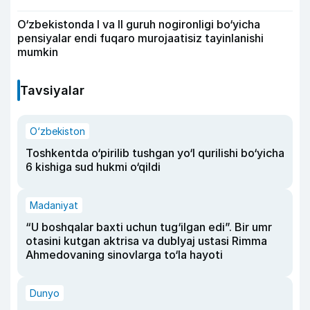
O‘zbekistonda I va II guruh nogironligi bo‘yicha
pensiyalar endi fuqaro murojaatisiz tayinlanishi
mumkin
Tavsiyalar
O‘zbekiston
Toshkentda o‘pirilib tushgan yo‘l qurilishi bo‘yicha
6 kishiga sud hukmi o‘qildi
Madaniyat
“U boshqalar baxti uchun tug‘ilgan edi”. Bir umr
otasini kutgan aktrisa va dublyaj ustasi Rimma
Ahmedovaning sinovlarga to‘la hayoti
Dunyo