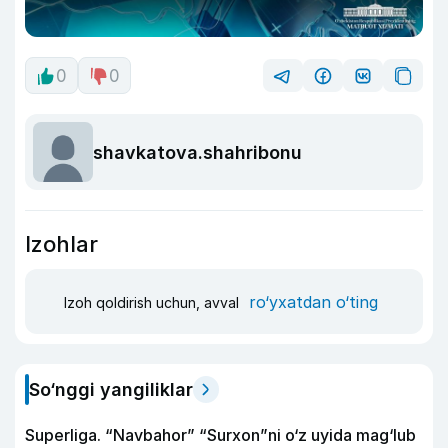
0
0
shavkatova.shahribonu
Izohlar
ro‘yxatdan o‘ting
Izoh qoldirish uchun, avval
So‘nggi yangiliklar
Superliga. “Navbahor” “Surxon”ni o‘z uyida mag‘lub