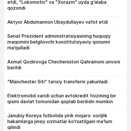
etdi, “Lokomotiv” va “Xorazm” uyda g‘alaba
qozondi
Aktyor Abdu­mannon Ubaydullayev vafot etdi
Senat Prezident administratsiyasining huquqiy
maqomini belgilovchi konstitutsiyaviy qonunni
ma’qulladi
Axmat Qodirovga Checheniston Qahramoni unvoni
berildi
“Manchester Siti” tarixiy transferni yakunladi
Elektromobil xaridi uchun avtokredit foizining bir
qismi davlat tomonidan qoplab berilishi mumkin
Janubiy Koreya futbolida yirik mojaro: xorijlik
hakamlarga jinsiy xizmatlar ko‘rsatilgani ma’lum
qilindi