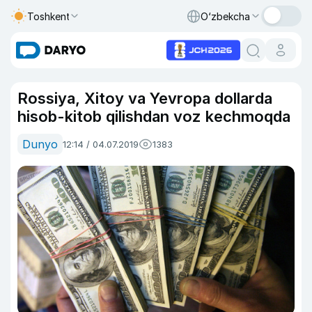
Toshkent
O‘zbekcha
Rossiya, Xitoy va Yevropa dollarda
hisob-kitob qilishdan voz kechmoqda
Dunyo
12:14 / 04.07.2019
1383