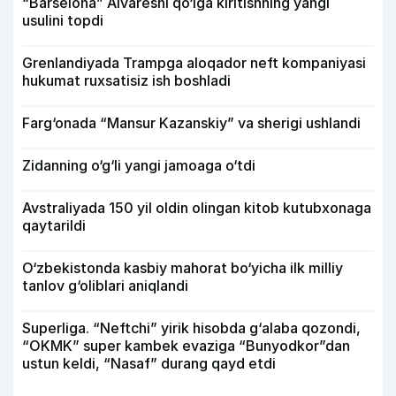
“Barselona” Alvaresni qo‘lga kiritishning yangi
usulini topdi
Grenlandiyada Trampga aloqador neft kompaniyasi
hukumat ruxsatisiz ish boshladi
Farg‘onada “Mansur Kazanskiy” va sherigi ushlandi
Zidanning o‘g‘li yangi jamoaga o‘tdi
Avstraliyada 150 yil oldin olingan kitob kutubxonaga
qaytarildi
O‘zbekistonda kasbiy mahorat bo‘yicha ilk milliy
tanlov g‘oliblari aniqlandi
Superliga. “Neftchi” yirik hisobda g‘alaba qozondi,
“OKMK” super kambek evaziga “Bunyodkor”dan
ustun keldi, “Nasaf” durang qayd etdi