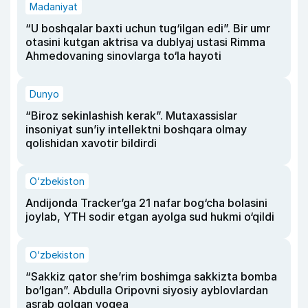
Madaniyat
“U boshqalar baxti uchun tug‘ilgan edi”. Bir umr
otasini kutgan aktrisa va dublyaj ustasi Rimma
Ahmedovaning sinovlarga to‘la hayoti
Dunyo
“Biroz sekinlashish kerak”. Mutaxassislar
insoniyat sun’iy intellektni boshqara olmay
qolishidan xavotir bildirdi
O‘zbekiston
Andijonda Tracker’ga 21 nafar bog‘cha bolasini
joylab, YTH sodir etgan ayolga sud hukmi o‘qildi
O‘zbekiston
“Sakkiz qator she’rim boshimga sakkizta bomba
bo‘lgan”. Abdulla Oripovni siyosiy ayblovlardan
asrab qolgan voqea