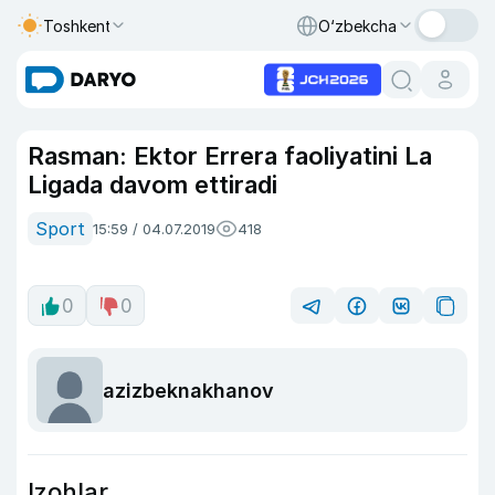
Toshkent
O‘zbekcha
Rasman: Ektor Errera faoliyatini La
Ligada davom ettiradi
Sport
15:59 / 04.07.2019
418
0
0
azizbeknakhanov
Izohlar