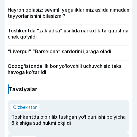
Hayron qolasiz: sevimli yeguliklarimiz aslida nimadan
tayyorlanishini bilasizmi?
Toshkentda “zakladka” usulida narkotik tarqatishga
chek qo‘yildi
“Liverpul” “Barselona” sardorini ijaraga oladi
Qozog‘istonda ilk bor yo‘lovchili uchuvchisiz taksi
havoga ko‘tarildi
Tavsiyalar
O‘zbekiston
Toshkentda o‘pirilib tushgan yo‘l qurilishi bo‘yicha
6 kishiga sud hukmi o‘qildi