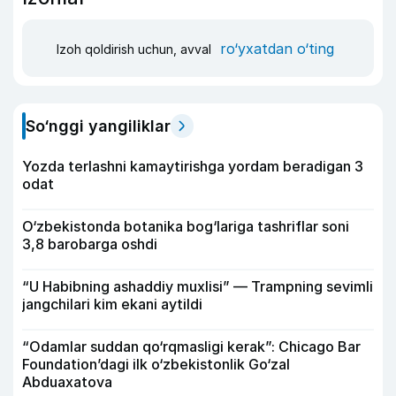
ro‘yxatdan o‘ting
Izoh qoldirish uchun, avval
So‘nggi yangiliklar
Yozda terlashni kamaytirishga yordam beradigan 3
odat
O‘zbekistonda botanika bog‘lariga tashriflar soni
3,8 barobarga oshdi
“U Habibning ashaddiy muxlisi” — Trampning sevimli
jangchilari kim ekani aytildi
“Odamlar suddan qo‘rqmasligi kerak”: Chicago Bar
Foundation’dagi ilk o‘zbekistonlik Go‘zal
Abduaxatova