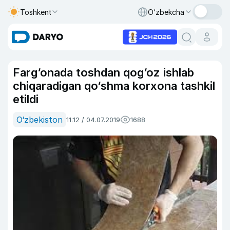
Toshkent
O‘zbekcha
Farg‘onada toshdan qog‘oz ishlab
chiqaradigan qo‘shma korxona tashkil
etildi
O‘zbekiston
11:12 / 04.07.2019
1688