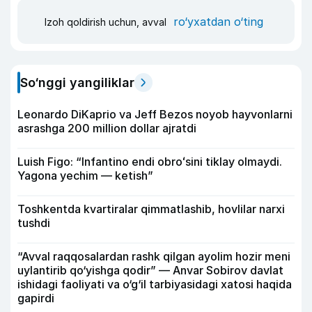
ro‘yxatdan o‘ting
Izoh qoldirish uchun, avval
So‘nggi yangiliklar
Leonardo DiKaprio va Jeff Bezos noyob hayvonlarni
asrashga 200 million dollar ajratdi
Luish Figo: “Infantino endi obroʻsini tiklay olmaydi.
Yagona yechim — ketish”
Toshkentda kvartiralar qimmatlashib, hovlilar narxi
tushdi
“Avval raqqosalardan rashk qilgan ayolim hozir meni
uylantirib qo‘yishga qodir” — Anvar Sobirov davlat
ishidagi faoliyati va o‘g‘il tarbiyasidagi xatosi haqida
gapirdi