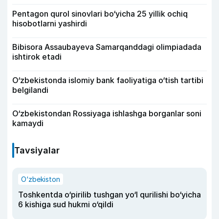
Pentagon qurol sinovlari bo‘yicha 25 yillik ochiq
hisobotlarni yashirdi
Bibisora Assaubayeva Samarqanddagi olimpiadada
ishtirok etadi
O‘zbekistonda islomiy bank faoliyatiga o‘tish tartibi
belgilandi
O‘zbekistondan Rossiyaga ishlashga borganlar soni
kamaydi
Tavsiyalar
O‘zbekiston
Toshkentda o‘pirilib tushgan yo‘l qurilishi bo‘yicha
6 kishiga sud hukmi o‘qildi