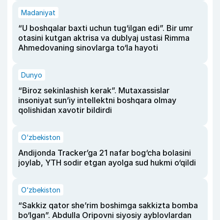
Madaniyat
“U boshqalar baxti uchun tug‘ilgan edi”. Bir umr
otasini kutgan aktrisa va dublyaj ustasi Rimma
Ahmedovaning sinovlarga to‘la hayoti
Dunyo
“Biroz sekinlashish kerak”. Mutaxassislar
insoniyat sun’iy intellektni boshqara olmay
qolishidan xavotir bildirdi
O‘zbekiston
Andijonda Tracker’ga 21 nafar bog‘cha bolasini
joylab, YTH sodir etgan ayolga sud hukmi o‘qildi
O‘zbekiston
“Sakkiz qator she’rim boshimga sakkizta bomba
bo‘lgan”. Abdulla Oripovni siyosiy ayblovlardan