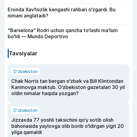
Eronda Xavfsizlik kengashi rahbari o‘zgardi. Bu
nimani anglatadi?
“Barselona” Rodri uchun qancha to‘lashi ma’lum
bo‘ldi — Mundo Deportivo
Tavsiyalar
O‘zbekiston
Chak Norris tan bergan o‘zbek va Bill Klintondan
Karimovga maktub. O‘zbekiston gazetalari 30 yil
oldin nimalar haqida yozgan?
O‘zbekiston
Jizzaxda 77 yoshli taksichini qo‘y sotib olish
bahonasida yaylovga olib borib o‘ldirgan yigit 20
yilga qamaldi