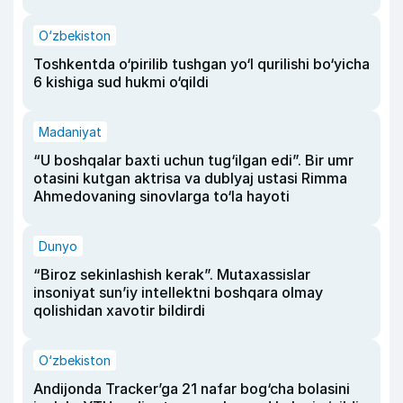
O‘zbekiston
Toshkentda o‘pirilib tushgan yo‘l qurilishi bo‘yicha
6 kishiga sud hukmi o‘qildi
Madaniyat
“U boshqalar baxti uchun tug‘ilgan edi”. Bir umr
otasini kutgan aktrisa va dublyaj ustasi Rimma
Ahmedovaning sinovlarga to‘la hayoti
Dunyo
“Biroz sekinlashish kerak”. Mutaxassislar
insoniyat sun’iy intellektni boshqara olmay
qolishidan xavotir bildirdi
O‘zbekiston
Andijonda Tracker’ga 21 nafar bog‘cha bolasini