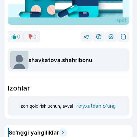
0
0
shavkatova.shahribonu
Izohlar
ro‘yxatdan o‘ting
Izoh qoldirish uchun, avval
So‘nggi yangiliklar