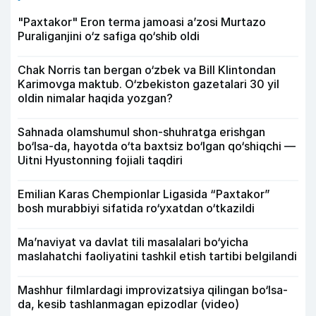
"Paxtakor" Eron terma jamoasi a’zosi Murtazo
Puraliganjini o‘z safiga qo‘shib oldi
Chak Norris tan bergan o‘zbek va Bill Klintondan
Karimovga maktub. O‘zbekiston gazetalari 30 yil
oldin nimalar haqida yozgan?
Sahnada olamshumul shon-shuhratga erishgan
bo‘lsa-da, hayotda o‘ta baxtsiz bo‘lgan qo‘shiqchi —
Uitni Hyustonning fojiali taqdiri
Emilian Karas Chempionlar Ligasida “Paxtakor”
bosh murabbiyi sifatida ro‘yxatdan o‘tkazildi
Ma’naviyat va davlat tili masalalari bo‘yicha
maslahatchi faoliyatini tashkil etish tartibi belgilandi
Mashhur filmlardagi improvizatsiya qilingan bo‘lsa-
da, kesib tashlanmagan epizodlar (video)