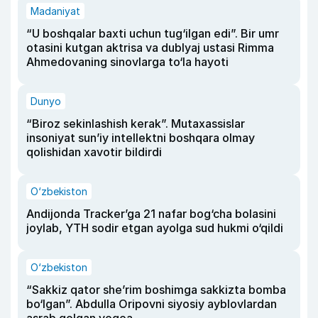
Madaniyat
“U boshqalar baxti uchun tug‘ilgan edi”. Bir umr
otasini kutgan aktrisa va dublyaj ustasi Rimma
Ahmedovaning sinovlarga to‘la hayoti
Dunyo
“Biroz sekinlashish kerak”. Mutaxassislar
insoniyat sun’iy intellektni boshqara olmay
qolishidan xavotir bildirdi
O‘zbekiston
Andijonda Tracker’ga 21 nafar bog‘cha bolasini
joylab, YTH sodir etgan ayolga sud hukmi o‘qildi
O‘zbekiston
“Sakkiz qator she’rim boshimga sakkizta bomba
bo‘lgan”. Abdulla Oripovni siyosiy ayblovlardan