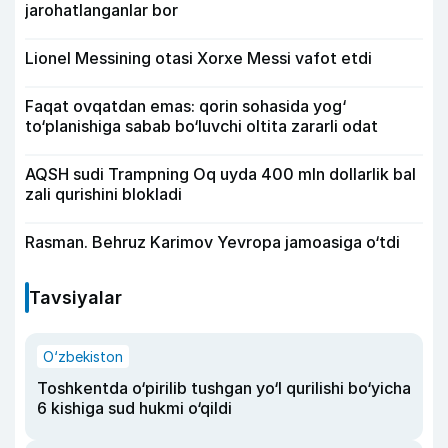
jarohatlanganlar bor
Lionel Messining otasi Xorxe Messi vafot etdi
Faqat ovqatdan emas: qorin sohasida yog‘
to‘planishiga sabab bo‘luvchi oltita zararli odat
AQSH sudi Trampning Oq uyda 400 mln dollarlik bal
zali qurishini blokladi
Rasman. Behruz Karimov Yevropa jamoasiga o‘tdi
Tavsiyalar
O‘zbekiston
Toshkentda o‘pirilib tushgan yo‘l qurilishi bo‘yicha
6 kishiga sud hukmi o‘qildi