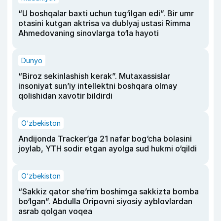
“U boshqalar baxti uchun tug‘ilgan edi”. Bir umr
otasini kutgan aktrisa va dublyaj ustasi Rimma
Ahmedovaning sinovlarga to‘la hayoti
Dunyo
“Biroz sekinlashish kerak”. Mutaxassislar
insoniyat sun’iy intellektni boshqara olmay
qolishidan xavotir bildirdi
O‘zbekiston
Andijonda Tracker’ga 21 nafar bog‘cha bolasini
joylab, YTH sodir etgan ayolga sud hukmi o‘qildi
O‘zbekiston
“Sakkiz qator she’rim boshimga sakkizta bomba
bo‘lgan”. Abdulla Oripovni siyosiy ayblovlardan
asrab qolgan voqea