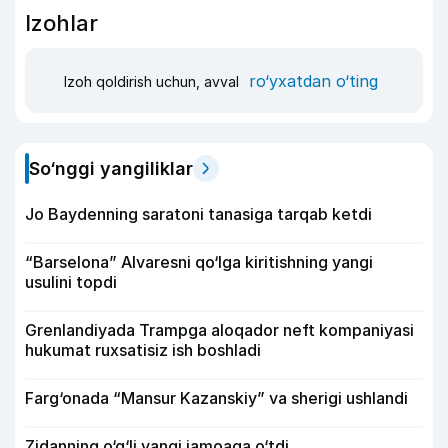
Izohlar
ro‘yxatdan o‘ting
Izoh qoldirish uchun, avval
So‘nggi yangiliklar
Jo Baydenning saratoni tanasiga tarqab ketdi
“Barselona” Alvaresni qo‘lga kiritishning yangi
usulini topdi
Grenlandiyada Trampga aloqador neft kompaniyasi
hukumat ruxsatisiz ish boshladi
Farg‘onada “Mansur Kazanskiy” va sherigi ushlandi
Zidanning o‘g‘li yangi jamoaga o‘tdi