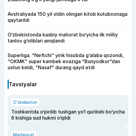
Avstraliyada 150 yil oldin olingan kitob kutubxonaga
qaytarildi
O‘zbekistonda kasbiy mahorat bo‘yicha ilk milliy
tanlov g‘oliblari aniqlandi
Superliga. “Neftchi” yirik hisobda g‘alaba qozondi,
“OKMK” super kambek evaziga “Bunyodkor”dan
ustun keldi, “Nasaf” durang qayd etdi
Tavsiyalar
O‘zbekiston
Toshkentda o‘pirilib tushgan yo‘l qurilishi bo‘yicha
6 kishiga sud hukmi o‘qildi
Madaniyat