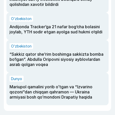
qolishidan xavotir bildirdi
O‘zbekiston
Andijonda Tracker’ga 21 nafar bog‘cha bolasini
joylab, YTH sodir etgan ayolga sud hukmi o‘qildi
O‘zbekiston
“Sakkiz qator she’rim boshimga sakkizta bomba
bo‘lgan”. Abdulla Oripovni siyosiy ayblovlardan
asrab qolgan voqea
Dunyo
Mariupol qamalini yorib oʻtgan va “Izvarino
qozoni”dan chiqqan qahramon — Ukraina
armiyasi bosh qoʻmondoni Drapatiy haqida