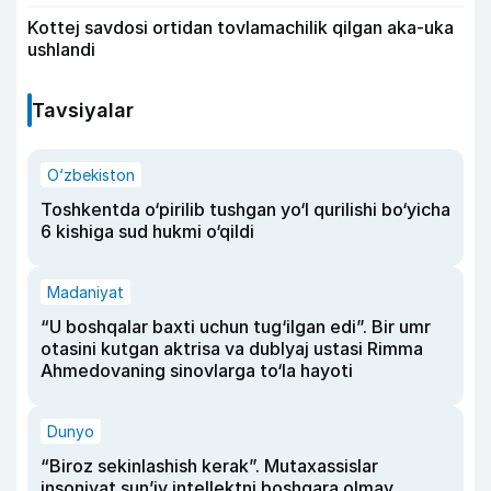
Kottej savdosi ortidan tovlamachilik qilgan aka-uka
ushlandi
Tavsiyalar
O‘zbekiston
Toshkentda o‘pirilib tushgan yo‘l qurilishi bo‘yicha
6 kishiga sud hukmi o‘qildi
Madaniyat
“U boshqalar baxti uchun tug‘ilgan edi”. Bir umr
otasini kutgan aktrisa va dublyaj ustasi Rimma
Ahmedovaning sinovlarga to‘la hayoti
Dunyo
“Biroz sekinlashish kerak”. Mutaxassislar
insoniyat sun’iy intellektni boshqara olmay