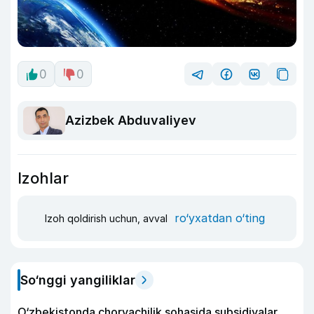
0
0
Azizbek Abduvaliyev
Izohlar
ro‘yxatdan o‘ting
Izoh qoldirish uchun, avval
So‘nggi yangiliklar
O‘zbekistonda chorvachilik sohasida subsidiyalar