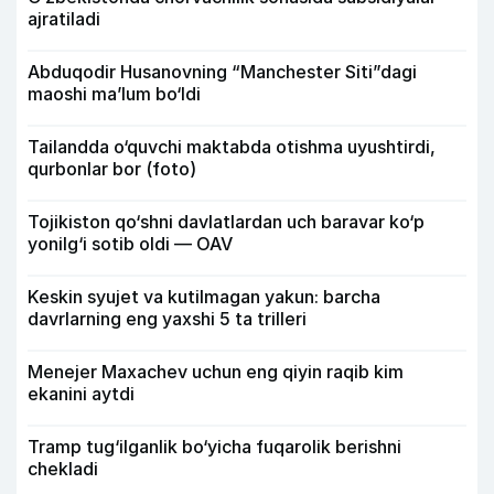
ajratiladi
Abduqodir Husanovning “Manchester Siti”dagi
maoshi ma’lum bo‘ldi
Tailandda o‘quvchi maktabda otishma uyushtirdi,
qurbonlar bor (foto)
Tojikiston qo‘shni davlatlardan uch baravar ko‘p
yonilg‘i sotib oldi — OAV
Keskin syujet va kutilmagan yakun: barcha
davrlarning eng yaxshi 5 ta trilleri
Menejer Maxachev uchun eng qiyin raqib kim
ekanini aytdi
Tramp tug‘ilganlik bo‘yicha fuqarolik berishni
chekladi