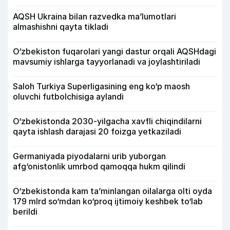
AQSH Ukraina bilan razvedka ma’lumotlari
almashishni qayta tikladi
O‘zbekiston fuqarolari yangi dastur orqali AQSHdagi
mavsumiy ishlarga tayyorlanadi va joylashtiriladi
Saloh Turkiya Superligasining eng ko‘p maosh
oluvchi futbolchisiga aylandi
O‘zbekistonda 2030-yilgacha xavfli chiqindilarni
qayta ishlash darajasi 20 foizga yetkaziladi
Germaniyada piyodalarni urib yuborgan
afg‘onistonlik umrbod qamoqqa hukm qilindi
O‘zbekistonda kam ta’minlangan oilalarga olti oyda
179 mlrd so‘mdan ko‘proq ijtimoiy keshbek to‘lab
berildi