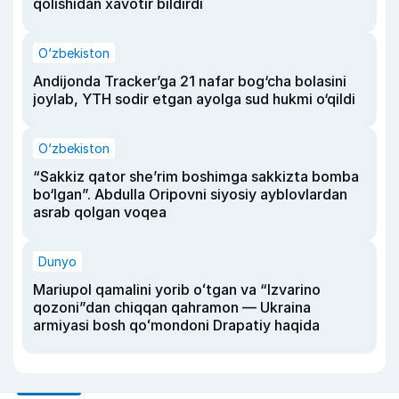
qolishidan xavotir bildirdi
O‘zbekiston
Andijonda Tracker’ga 21 nafar bog‘cha bolasini
joylab, YTH sodir etgan ayolga sud hukmi o‘qildi
O‘zbekiston
“Sakkiz qator she’rim boshimga sakkizta bomba
bo‘lgan”. Abdulla Oripovni siyosiy ayblovlardan
asrab qolgan voqea
Dunyo
Mariupol qamalini yorib oʻtgan va “Izvarino
qozoni”dan chiqqan qahramon — Ukraina
armiyasi bosh qoʻmondoni Drapatiy haqida