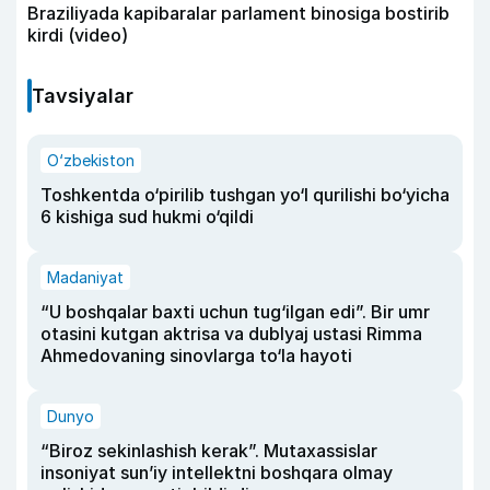
Braziliyada kapibaralar parlament binosiga bostirib
kirdi (video)
Tavsiyalar
O‘zbekiston
Toshkentda o‘pirilib tushgan yo‘l qurilishi bo‘yicha
6 kishiga sud hukmi o‘qildi
Madaniyat
“U boshqalar baxti uchun tug‘ilgan edi”. Bir umr
otasini kutgan aktrisa va dublyaj ustasi Rimma
Ahmedovaning sinovlarga to‘la hayoti
Dunyo
“Biroz sekinlashish kerak”. Mutaxassislar
insoniyat sun’iy intellektni boshqara olmay