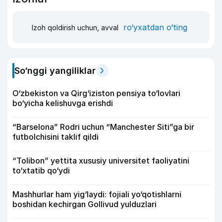
ro‘yxatdan o‘ting
Izoh qoldirish uchun, avval
So‘nggi yangiliklar
O‘zbekiston va Qirg‘iziston pensiya to‘lovlari
bo‘yicha kelishuvga erishdi
“Barselona” Rodri uchun “Manchester Siti”ga bir
futbolchisini taklif qildi
“Tolibon” yettita xususiy universitet faoliyatini
to‘xtatib qo‘ydi
Mashhurlar ham yig‘laydi: fojiali yo‘qotishlarni
boshidan kechirgan Gollivud yulduzlari