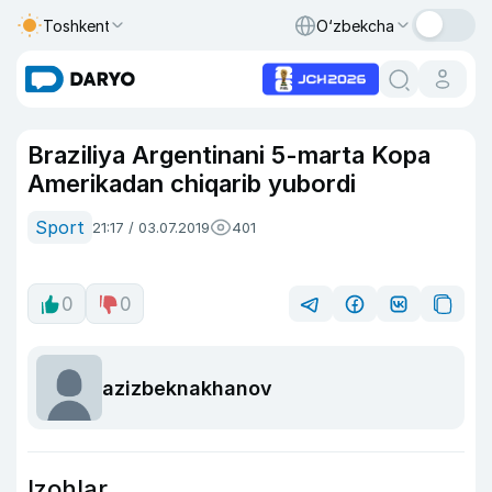
Toshkent
O‘zbekcha
Braziliya Argentinani 5-marta Kopa
Amerikadan chiqarib yubordi
Sport
21:17 / 03.07.2019
401
0
0
azizbeknakhanov
Izohlar