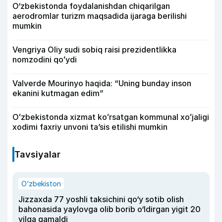
O‘zbekistonda foydalanishdan chiqarilgan
aerodromlar turizm maqsadida ijaraga berilishi
mumkin
Vengriya Oliy sudi sobiq raisi prezidentlikka
nomzodini qoʻydi
Valverde Mourinyo haqida: “Uning bunday inson
ekanini kutmagan edim”
Oʻzbekistonda xizmat koʻrsatgan kommunal xoʻjaligi
xodimi faxriy unvoni taʼsis etilishi mumkin
Tavsiyalar
O‘zbekiston
Jizzaxda 77 yoshli taksichini qo‘y sotib olish
bahonasida yaylovga olib borib o‘ldirgan yigit 20
yilga qamaldi