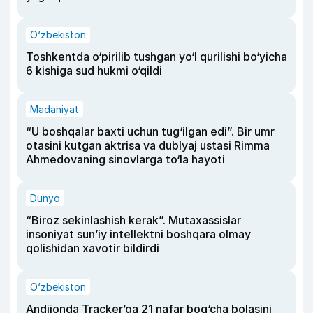
O‘zbekiston
Toshkentda o‘pirilib tushgan yo‘l qurilishi bo‘yicha
6 kishiga sud hukmi o‘qildi
Madaniyat
“U boshqalar baxti uchun tug‘ilgan edi”. Bir umr
otasini kutgan aktrisa va dublyaj ustasi Rimma
Ahmedovaning sinovlarga to‘la hayoti
Dunyo
“Biroz sekinlashish kerak”. Mutaxassislar
insoniyat sun’iy intellektni boshqara olmay
qolishidan xavotir bildirdi
O‘zbekiston
Andijonda Tracker’ga 21 nafar bog‘cha bolasini