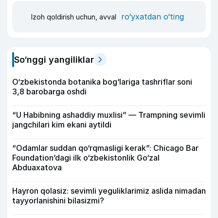
ro‘yxatdan o‘ting
Izoh qoldirish uchun, avval
So‘nggi yangiliklar
O‘zbekistonda botanika bog‘lariga tashriflar soni
3,8 barobarga oshdi
“U Habibning ashaddiy muxlisi” — Trampning sevimli
jangchilari kim ekani aytildi
“Odamlar suddan qo‘rqmasligi kerak”: Chicago Bar
Foundation’dagi ilk o‘zbekistonlik Go‘zal
Abduaxatova
Hayron qolasiz: sevimli yeguliklarimiz aslida nimadan
tayyorlanishini bilasizmi?