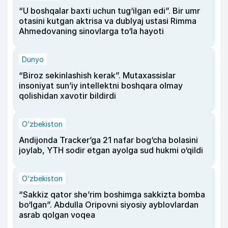
“U boshqalar baxti uchun tug‘ilgan edi”. Bir umr
otasini kutgan aktrisa va dublyaj ustasi Rimma
Ahmedovaning sinovlarga to‘la hayoti
Dunyo
“Biroz sekinlashish kerak”. Mutaxassislar
insoniyat sun’iy intellektni boshqara olmay
qolishidan xavotir bildirdi
O‘zbekiston
Andijonda Tracker’ga 21 nafar bog‘cha bolasini
joylab, YTH sodir etgan ayolga sud hukmi o‘qildi
O‘zbekiston
“Sakkiz qator she’rim boshimga sakkizta bomba
bo‘lgan”. Abdulla Oripovni siyosiy ayblovlardan
asrab qolgan voqea