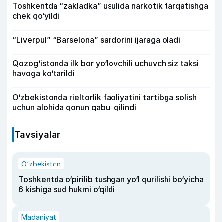
Toshkentda “zakladka” usulida narkotik tarqatishga
chek qo‘yildi
“Liverpul” “Barselona” sardorini ijaraga oladi
Qozog‘istonda ilk bor yo‘lovchili uchuvchisiz taksi
havoga ko‘tarildi
O‘zbekistonda rieltorlik faoliyatini tartibga solish
uchun alohida qonun qabul qilindi
Tavsiyalar
O‘zbekiston
Toshkentda o‘pirilib tushgan yo‘l qurilishi bo‘yicha
6 kishiga sud hukmi o‘qildi
Madaniyat