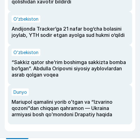
qolishidan xavotir bildirdi
O‘zbekiston
Andijonda Tracker’ga 21 nafar bog‘cha bolasini
joylab, YTH sodir etgan ayolga sud hukmi o‘qildi
O‘zbekiston
“Sakkiz qator she’rim boshimga sakkizta bomba
bo‘lgan”. Abdulla Oripovni siyosiy ayblovlardan
asrab qolgan voqea
Dunyo
Mariupol qamalini yorib oʻtgan va “Izvarino
qozoni”dan chiqqan qahramon — Ukraina
armiyasi bosh qoʻmondoni Drapatiy haqida