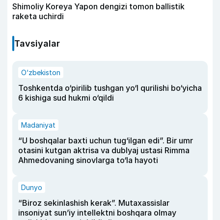
Shimoliy Koreya Yapon dengizi tomon ballistik
raketa uchirdi
Tavsiyalar
O‘zbekiston
Toshkentda o‘pirilib tushgan yo‘l qurilishi bo‘yicha
6 kishiga sud hukmi o‘qildi
Madaniyat
“U boshqalar baxti uchun tug‘ilgan edi”. Bir umr
otasini kutgan aktrisa va dublyaj ustasi Rimma
Ahmedovaning sinovlarga to‘la hayoti
Dunyo
“Biroz sekinlashish kerak”. Mutaxassislar
insoniyat sun’iy intellektni boshqara olmay