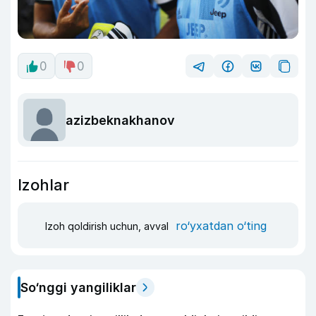
0
0
azizbeknakhanov
Izohlar
ro‘yxatdan o‘ting
Izoh qoldirish uchun, avval
So‘nggi yangiliklar