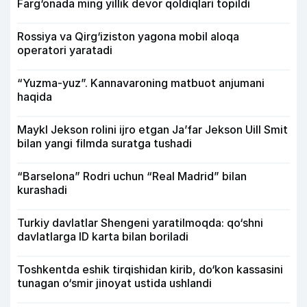
Farg‘onada ming yillik devor qoldiqlari topildi
Rossiya va Qirg‘iziston yagona mobil aloqa
operatori yaratadi
“Yuzma-yuz”. Kannavaroning matbuot anjumani
haqida
Maykl Jekson rolini ijro etgan Ja’far Jekson Uill Smit
bilan yangi filmda suratga tushadi
“Barselona” Rodri uchun “Real Madrid” bilan
kurashadi
Turkiy davlatlar Shengeni yaratilmoqda: qo‘shni
davlatlarga ID karta bilan boriladi
Toshkentda eshik tirqishidan kirib, do‘kon kassasini
tunagan o‘smir jinoyat ustida ushlandi