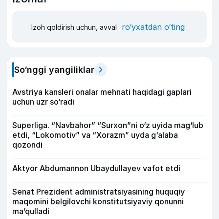
ro‘yxatdan o‘ting
Izoh qoldirish uchun, avval
So‘nggi yangiliklar
Avstriya kansleri onalar mehnati haqidagi gaplari
uchun uzr so‘radi
Superliga. “Navbahor” “Surxon”ni o‘z uyida mag‘lub
etdi, “Lokomotiv” va “Xorazm” uyda g‘alaba
qozondi
Aktyor Abdu­mannon Ubaydullayev vafot etdi
Senat Prezident administratsiyasining huquqiy
maqomini belgilovchi konstitutsiyaviy qonunni
ma’qulladi