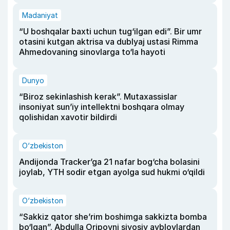
Madaniyat
“U boshqalar baxti uchun tug‘ilgan edi”. Bir umr
otasini kutgan aktrisa va dublyaj ustasi Rimma
Ahmedovaning sinovlarga to‘la hayoti
Dunyo
“Biroz sekinlashish kerak”. Mutaxassislar
insoniyat sun’iy intellektni boshqara olmay
qolishidan xavotir bildirdi
O‘zbekiston
Andijonda Tracker’ga 21 nafar bog‘cha bolasini
joylab, YTH sodir etgan ayolga sud hukmi o‘qildi
O‘zbekiston
“Sakkiz qator she’rim boshimga sakkizta bomba
bo‘lgan”. Abdulla Oripovni siyosiy ayblovlardan