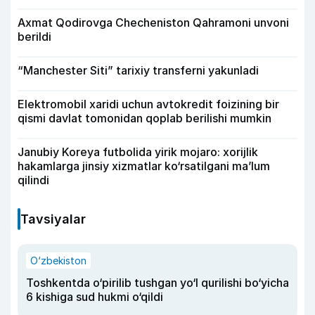
Axmat Qodirovga Checheniston Qahramoni unvoni
berildi
“Manchester Siti” tarixiy transferni yakunladi
Elektromobil xaridi uchun avtokredit foizining bir
qismi davlat tomonidan qoplab berilishi mumkin
Janubiy Koreya futbolida yirik mojaro: xorijlik
hakamlarga jinsiy xizmatlar ko‘rsatilgani ma’lum
qilindi
Tavsiyalar
O‘zbekiston
Toshkentda o‘pirilib tushgan yo‘l qurilishi bo‘yicha
6 kishiga sud hukmi o‘qildi