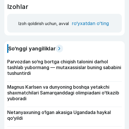
Izohlar
ro‘yxatdan o‘ting
Izoh qoldirish uchun, avval
So‘nggi yangiliklar
Parvozdan so‘ng bortga chiqish talonini darhol
tashlab yubormang — mutaxassislar buning sababini
tushuntirdi
Magnus Karlsen va dunyoning boshqa yetakchi
shaxmatchilari Samarqanddagi olimpiadani o‘tkazib
yuboradi
Netanyaxuning o‘lgan akasiga Ugandada haykal
qo‘yildi