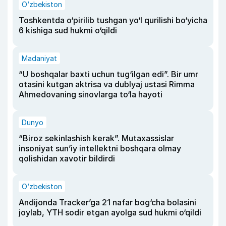
O‘zbekiston
Toshkentda o‘pirilib tushgan yo‘l qurilishi bo‘yicha
6 kishiga sud hukmi o‘qildi
Madaniyat
“U boshqalar baxti uchun tug‘ilgan edi”. Bir umr
otasini kutgan aktrisa va dublyaj ustasi Rimma
Ahmedovaning sinovlarga to‘la hayoti
Dunyo
“Biroz sekinlashish kerak”. Mutaxassislar
insoniyat sun’iy intellektni boshqara olmay
qolishidan xavotir bildirdi
O‘zbekiston
Andijonda Tracker’ga 21 nafar bog‘cha bolasini
joylab, YTH sodir etgan ayolga sud hukmi o‘qildi