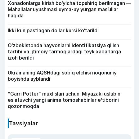
Xonadonlarga kirish bo‘yicha topshiriq berilmagan —
Mahallalar uyushmasi uyma-uy yurgan mas’ullar
haqida
Ikki kun pastlagan dollar kursi ko‘tarildi
O‘zbekistonda hayvonlarni identifikatsiya qilish
tartibi va ijtimoiy tarmoqlardagi feyk xabarlarga
izoh berildi
Ukrainaning AQSHdagi sobiq elchisi noqonuniy
boyishda ayblandi
“Garri Potter” muxlislari uchun: Miyazaki uslubini
eslatuvchi yangi anime tomoshabinlar e’tiborini
qozonmoqda
Tavsiyalar