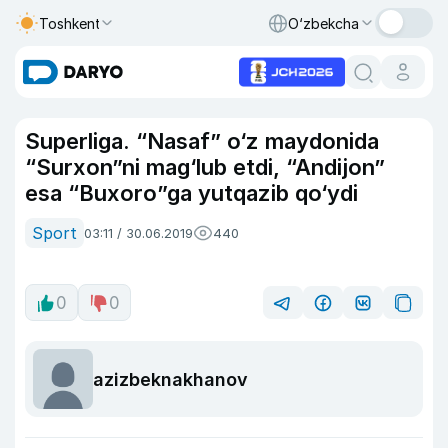
Toshkent
O‘zbekcha
Superliga. “Nasaf” o‘z maydonida
“Surxon”ni mag‘lub etdi, “Andijon”
esa “Buxoro”ga yutqazib qo‘ydi
Sport
03:11 / 30.06.2019
440
0
0
azizbeknakhanov