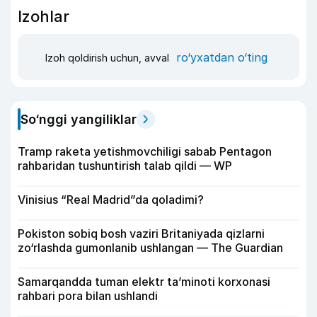
Izohlar
ro‘yxatdan o‘ting
Izoh qoldirish uchun, avval
So‘nggi yangiliklar
Tramp raketa yetishmovchiligi sabab Pentagon
rahbaridan tushuntirish talab qildi — WP
Vinisius “Real Madrid”da qoladimi?
Pokiston sobiq bosh vaziri Britaniyada qizlarni
zo‘rlashda gumonlanib ushlangan — The Guardian
Samarqandda tuman elektr ta’minoti korxonasi
rahbari pora bilan ushlandi