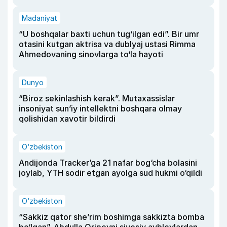
Madaniyat
“U boshqalar baxti uchun tug‘ilgan edi”. Bir umr
otasini kutgan aktrisa va dublyaj ustasi Rimma
Ahmedovaning sinovlarga to‘la hayoti
Dunyo
“Biroz sekinlashish kerak”. Mutaxassislar
insoniyat sun’iy intellektni boshqara olmay
qolishidan xavotir bildirdi
O‘zbekiston
Andijonda Tracker’ga 21 nafar bog‘cha bolasini
joylab, YTH sodir etgan ayolga sud hukmi o‘qildi
O‘zbekiston
“Sakkiz qator she’rim boshimga sakkizta bomba