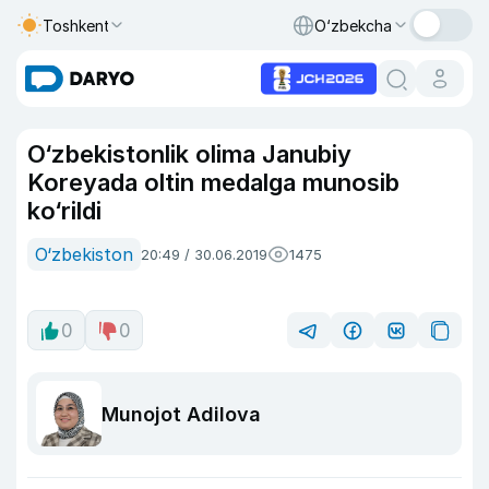
Toshkent
O‘zbekcha
O‘zbekistonlik olima Janubiy
Koreyada oltin medalga munosib
ko‘rildi
O‘zbekiston
20:49 / 30.06.2019
1475
0
0
Munojot Adilova