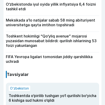
O‘zbekistonda iyul oyida yillik inflyatsiya 6,4 foizni
tashkil etdi
Meksikada a’lo natijalar sabab 58 ming abituriyent
universitetga qayta imtihon topshiradi
Toshkent hokimligi “Qo‘yliq avenue” mojarosi
yuzasidan munosabat bildirdi: qurilish ishlarining 53
foizi yakunlangan
FIFA Yevropa ligalari tomonidan jiddiy qarshilikka
uchradi
Tavsiyalar
O‘zbekiston
Toshkentda o‘pirilib tushgan yo‘l qurilishi bo‘yicha
6 kishiga sud hukmi o‘qildi