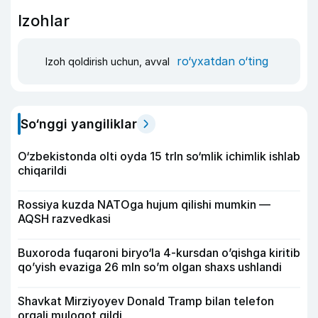
Izohlar
ro‘yxatdan o‘ting
Izoh qoldirish uchun, avval
So‘nggi yangiliklar
O‘zbekistonda olti oyda 15 trln so‘mlik ichimlik ishlab
chiqarildi
Rossiya kuzda NATOga hujum qilishi mumkin —
AQSH razvedkasi
Buxoroda fuqaroni biryo‘la 4-kursdan o’qishga kiritib
qo’yish evaziga 26 mln so’m olgan shaxs ushlandi
Shavkat Mirziyoyev Donald Tramp bilan telefon
orqali muloqot qildi