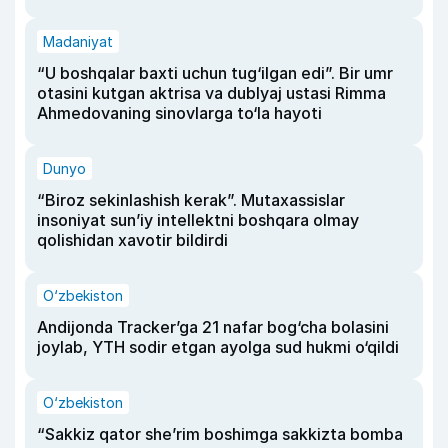
Madaniyat
“U boshqalar baxti uchun tug‘ilgan edi”. Bir umr
otasini kutgan aktrisa va dublyaj ustasi Rimma
Ahmedovaning sinovlarga to‘la hayoti
Dunyo
“Biroz sekinlashish kerak”. Mutaxassislar
insoniyat sun’iy intellektni boshqara olmay
qolishidan xavotir bildirdi
O‘zbekiston
Andijonda Tracker’ga 21 nafar bog‘cha bolasini
joylab, YTH sodir etgan ayolga sud hukmi o‘qildi
O‘zbekiston
“Sakkiz qator she’rim boshimga sakkizta bomba