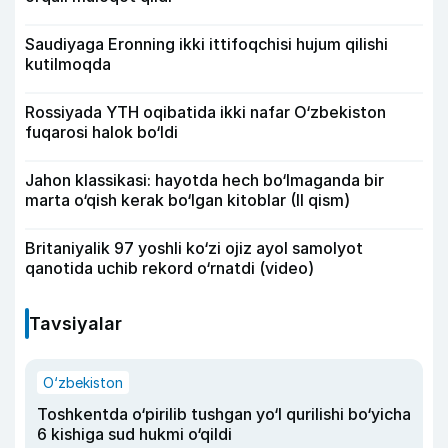
Saudiyaga Eronning ikki ittifoqchisi hujum qilishi
kutilmoqda
Rossiyada YTH oqibatida ikki nafar O‘zbekiston
fuqarosi halok bo‘ldi
Jahon klassikasi: hayotda hech bo‘lmaganda bir
marta o‘qish kerak bo‘lgan kitoblar (II qism)
Britaniyalik 97 yoshli ko‘zi ojiz ayol samolyot
qanotida uchib rekord o‘rnatdi (video)
Tavsiyalar
O‘zbekiston
Toshkentda o‘pirilib tushgan yo‘l qurilishi bo‘yicha
6 kishiga sud hukmi o‘qildi