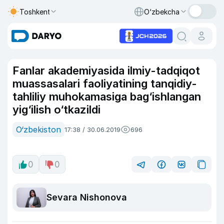
Toshkent
O‘zbekcha
Fanlar akademiyasida ilmiy-tadqiqot
muassasalari faoliyatining tanqidiy-
tahliliy muhokamasiga bag‘ishlangan
yig‘ilish o‘tkazildi
O‘zbekiston
17:38 / 30.06.2019
696
0
0
Sevara Nishonova