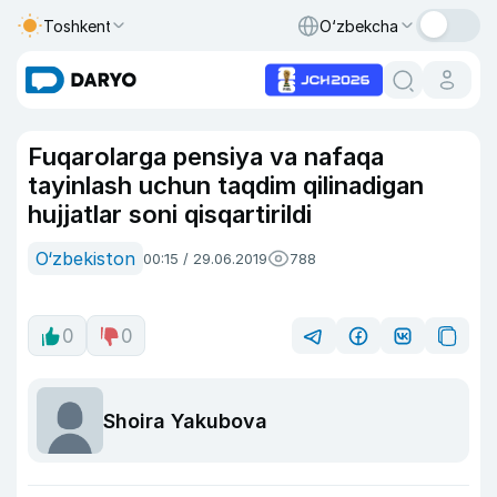
Toshkent
O‘zbekcha
Fuqarolarga pensiya va nafaqa
tayinlash uchun taqdim qilinadigan
hujjatlar soni qisqartirildi
O‘zbekiston
00:15 / 29.06.2019
788
0
0
Shoira Yakubova