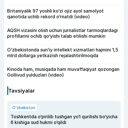
Britaniyalik 97 yoshli ko‘zi ojiz ayol samolyot
qanotida uchib rekord o‘rnatdi (video)
AQSH vizasini olish uchun jurnalistlar tarmoqlardagi
profillarini ochib qo‘yishi talab etilishi mumkin
Oʻzbekistonda sunʼiy intellekt xizmatlari hajmini 1,5
mlrd dollarga yetkazish rejalashtirilmoqda
Kinoda ham, musiqada ham muvaffaqiyat qozongan
Gollivud yulduzlari (video)
Tavsiyalar
O‘zbekiston
Toshkentda o‘pirilib tushgan yo‘l qurilishi bo‘yicha
6 kishiga sud hukmi o‘qildi