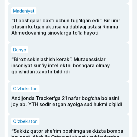
Madaniyat
“U boshqalar baxti uchun tug‘ilgan edi”. Bir umr
otasini kutgan aktrisa va dublyaj ustasi Rimma
Ahmedovaning sinovlarga to‘la hayoti
Dunyo
“Biroz sekinlashish kerak”. Mutaxassislar
insoniyat sun’iy intellektni boshqara olmay
qolishidan xavotir bildirdi
O‘zbekiston
Andijonda Tracker’ga 21 nafar bog‘cha bolasini
joylab, YTH sodir etgan ayolga sud hukmi o‘qildi
O‘zbekiston
“Sakkiz qator she’rim boshimga sakkizta bomba