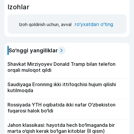
Izohlar
ro‘yxatdan o‘ting
Izoh qoldirish uchun, avval
So‘nggi yangiliklar
Shavkat Mirziyoyev Donald Tramp bilan telefon
orqali muloqot qildi
Saudiyaga Eronning ikki ittifoqchisi hujum qilishi
kutilmoqda
Rossiyada YTH oqibatida ikki nafar O‘zbekiston
fuqarosi halok bo‘ldi
Jahon klassikasi: hayotda hech bo‘lmaganda bir
marta o‘qish kerak bo‘lgan kitoblar (II qism)