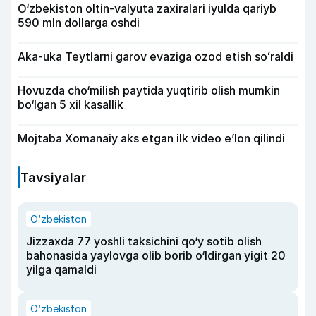
O‘zbekiston oltin-valyuta zaxiralari iyulda qariyb
590 mln dollarga oshdi
Aka-uka Teytlarni garov evaziga ozod etish soʻraldi
Hovuzda cho‘milish paytida yuqtirib olish mumkin
bo‘lgan 5 xil kasallik
Mojtaba Xomanaiy aks etgan ilk video e’lon qilindi
Tavsiyalar
O‘zbekiston
Jizzaxda 77 yoshli taksichini qo‘y sotib olish
bahonasida yaylovga olib borib o‘ldirgan yigit 20
yilga qamaldi
O‘zbekiston