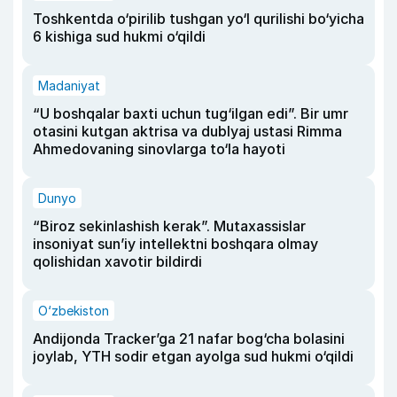
Toshkentda o‘pirilib tushgan yo‘l qurilishi bo‘yicha
6 kishiga sud hukmi o‘qildi
Madaniyat
“U boshqalar baxti uchun tug‘ilgan edi”. Bir umr
otasini kutgan aktrisa va dublyaj ustasi Rimma
Ahmedovaning sinovlarga to‘la hayoti
Dunyo
“Biroz sekinlashish kerak”. Mutaxassislar
insoniyat sun’iy intellektni boshqara olmay
qolishidan xavotir bildirdi
O‘zbekiston
Andijonda Tracker’ga 21 nafar bog‘cha bolasini
joylab, YTH sodir etgan ayolga sud hukmi o‘qildi