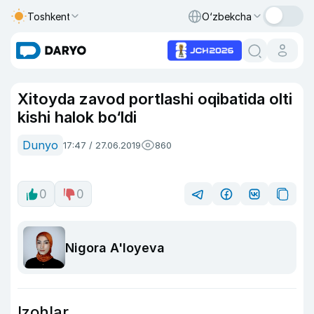
Toshkent
O‘zbekcha
Xitoyda zavod portlashi oqibatida olti
kishi halok bo‘ldi
Dunyo
17:47 / 27.06.2019
860
0
0
Nigora A'loyeva
Izohlar