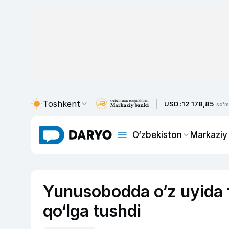
Toshkent
USD :
12 178,85
so'm
O‘zbekiston
Markaziy
Yunusobodda o‘z uyida
qo‘lga tushdi