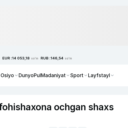
EUR :
RUB :
14 053,18
146,54
so'm
so'm
 Osiyo
Dunyo
Pul
Madaniyat
Sport
Layfstayl
 fohishaxona ochgan shaxs