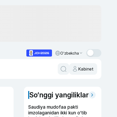
O‘zbekcha
Kabinet
So‘nggi yangiliklar
Saudiya mudofaa pakti
imzolaganidan ikki kun o‘tib