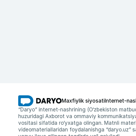
Maxfiylik siyosati
Internet-nas
“Daryo” internet-nashrining (O‘zbekiston matbuo
huzuridagi Axborot va ommaviy kommunikatsiyal
vositasi sifatida ro‘yxatga olingan. Matnli materi
videomateriallaridan foydalanishga “daryo.uz” sa