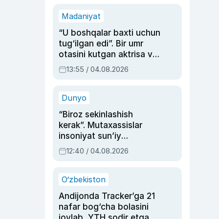
Madaniyat
“U boshqalar baxti uchun
tug‘ilgan edi”. Bir umr
otasini kutgan aktrisa va
dublyaj ustasi Rimma
13:55 / 04.08.2026
Ahmedovaning
sinovlarga to‘la hayoti
Dunyo
“Biroz sekinlashish
kerak”. Mutaxassislar
insoniyat sun’iy
intellektni boshqara
12:40 / 04.08.2026
olmay qolishidan xavotir
bildirdi
O‘zbekiston
Andijonda Tracker’ga 21
nafar bog‘cha bolasini
joylab, YTH sodir etgan