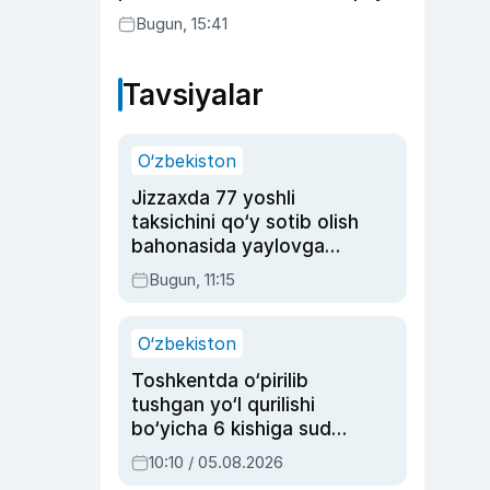
Bugun, 15:41
Tavsiyalar
O‘zbekiston
Jizzaxda 77 yoshli
taksichini qo‘y sotib olish
bahonasida yaylovga
olib borib o‘ldirgan yigit
Bugun, 11:15
20 yilga qamaldi
O‘zbekiston
Toshkentda o‘pirilib
tushgan yo‘l qurilishi
bo‘yicha 6 kishiga sud
hukmi o‘qildi
10:10 / 05.08.2026