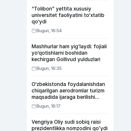
“Tolibon” yettita xususiy
universitet faoliyatini to‘xtatib
qo‘ydi
Bugun, 16:54
Mashhurlar ham yig‘laydi: fojiali
yo‘qotishlarni boshidan
kechirgan Gollivud yulduzlari
Bugun, 16:35
O‘zbekistonda foydalanishdan
chiqarilgan aerodromlar turizm
maqsadida ijaraga berilishi
mumkin
Bugun, 16:17
Vengriya Oliy sudi sobiq raisi
prezidentlikka nomzodini qoʻydi