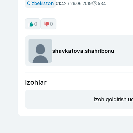
O‘zbekiston
01:42 / 26.06.2019
534
0
0
shavkatova.shahribonu
Izohlar
Izoh qoldirish 