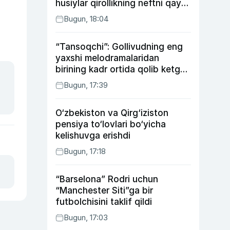
husiylar qirollikning neftni qayta
ishlash zavodiga hujum qildi
Bugun, 18:04
“Tansoqchi”: Gollivudning eng
yaxshi melodramalaridan
birining kadr ortida qolib ketgan
voqealari
Bugun, 17:39
O‘zbekiston va Qirg‘iziston
pensiya to‘lovlari bo‘yicha
kelishuvga erishdi
Bugun, 17:18
“Barselona” Rodri uchun
“Manchester Siti”ga bir
futbolchisini taklif qildi
Bugun, 17:03