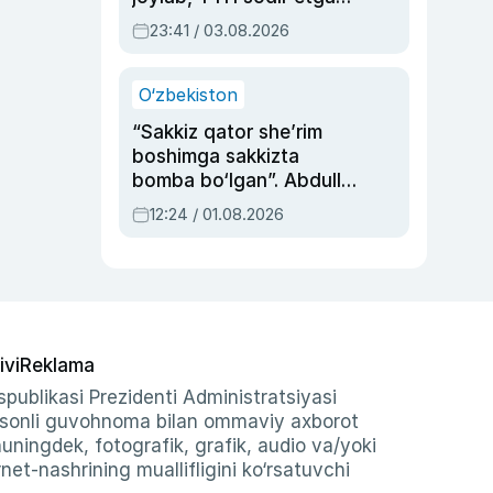
ayolga sud hukmi o‘qildi
23:41 / 03.08.2026
O‘zbekiston
“Sakkiz qator she’rim
boshimga sakkizta
bomba bo‘lgan”. Abdulla
Oripovni siyosiy
12:24 / 01.08.2026
ayblovlardan asrab
qolgan voqea
ivi
Reklama
publikasi Prezidenti Administratsiyasi
-sonli guvohnoma bilan ommaviy axborot
shuningdek, fotografik, grafik, audio va/yoki
et-nashrining muallifligini ko‘rsatuvchi