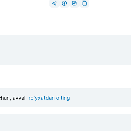
uchun, avval
ro‘yxatdan o‘ting