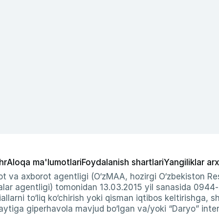
hr
Aloqa ma'lumotlari
Foydalanish shartlari
Yangiliklar arx
t va axborot agentligi (O‘zMAA, hozirgi O‘zbekiston Res
ar agentligi) tomonidan 13.03.2015 yil sanasida 0944
allarni to‘liq ko‘chirish yoki qisman iqtibos keltirishga, 
ytiga giperhavola mavjud bo‘lgan va/yoki “Daryo” intern