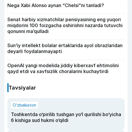
Nega Xabi Alonso aynan “Chelsi”ni tanladi?
Senat harbiy xizmatchilar pensiyasining eng yuqori
miqdorini 100 foizgacha oshirishni nazarda tutuvchi
qonunni ma’qulladi
Sun’iy intellekt bolalar ertaklarida ayol obrazlaridan
deyarli foydalanmayapti
OpenAI yangi modelida jiddiy kiberxavf ehtimolini
qayd etdi va xavfsizlik choralarini kuchaytirdi
Tavsiyalar
O‘zbekiston
Toshkentda o‘pirilib tushgan yo‘l qurilishi bo‘yicha
6 kishiga sud hukmi o‘qildi