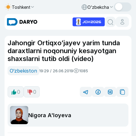
Toshkent
O‘zbekcha
Jahongir Ortiqxo‘jayev yarim tunda
daraxtlarni noqonuniy kesayotgan
shaxslarni tutib oldi (video)
O‘zbekiston
19:29 / 26.06.2019
1085
0
0
Nigora A'loyeva