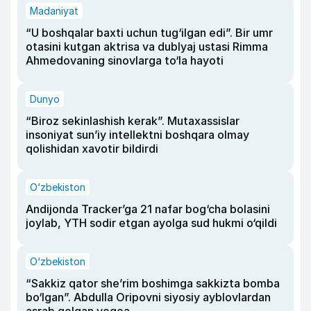
Madaniyat
“U boshqalar baxti uchun tug‘ilgan edi”. Bir umr
otasini kutgan aktrisa va dublyaj ustasi Rimma
Ahmedovaning sinovlarga to‘la hayoti
Dunyo
“Biroz sekinlashish kerak”. Mutaxassislar
insoniyat sun’iy intellektni boshqara olmay
qolishidan xavotir bildirdi
O‘zbekiston
Andijonda Tracker’ga 21 nafar bog‘cha bolasini
joylab, YTH sodir etgan ayolga sud hukmi o‘qildi
O‘zbekiston
“Sakkiz qator she’rim boshimga sakkizta bomba
bo‘lgan”. Abdulla Oripovni siyosiy ayblovlardan