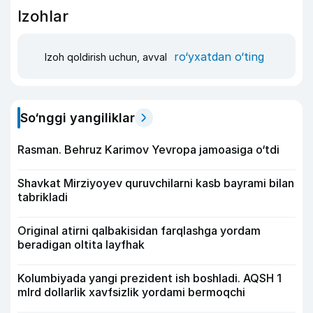
Izohlar
ro‘yxatdan o‘ting
Izoh qoldirish uchun, avval
So‘nggi yangiliklar
Rasman. Behruz Karimov Yevropa jamoasiga o‘tdi
Shavkat Mirziyoyev quruvchilarni kasb bayrami bilan
tabrikladi
Original atirni qalbakisidan farqlashga yordam
beradigan oltita layfhak
Kolumbiyada yangi prezident ish boshladi. AQSH 1
mlrd dollarlik xavfsizlik yordami bermoqchi