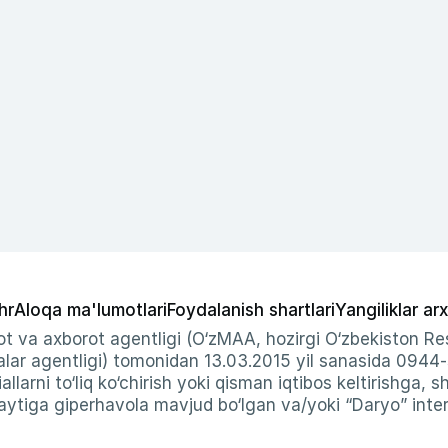
hr
Aloqa ma'lumotlari
Foydalanish shartlari
Yangiliklar arx
t va axborot agentligi (O‘zMAA, hozirgi O‘zbekiston Res
ar agentligi) tomonidan 13.03.2015 yil sanasida 0944
allarni to‘liq ko‘chirish yoki qisman iqtibos keltirishga, 
ytiga giperhavola mavjud bo‘lgan va/yoki “Daryo” intern