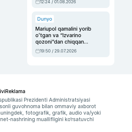
12:24 / 01.08.2026
ayblovlardan asrab
qolgan voqea
Dunyo
Mariupol qamalini yorib
oʻtgan va “Izvarino
qozoni”dan chiqqan
qahramon — Ukraina
19:50 / 29.07.2026
armiyasi bosh
qoʻmondoni Drapatiy
haqida
ivi
Reklama
publikasi Prezidenti Administratsiyasi
-sonli guvohnoma bilan ommaviy axborot
shuningdek, fotografik, grafik, audio va/yoki
et-nashrining muallifligini ko‘rsatuvchi