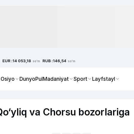
EUR :
RUB :
14 053,18
146,54
so'm
so'm
 Osiyo
Dunyo
Pul
Madaniyat
Sport
Layfstayl
Qo‘yliq va Chorsu bozorlariga