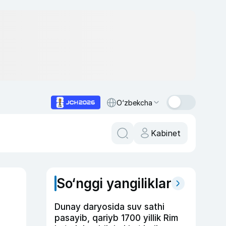
O‘zbekcha
Kabinet
So‘nggi yangiliklar
Dunay daryosida suv sathi
pasayib, qariyb 1700 yillik Rim