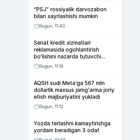
“PSJ” rossiyalik darvozabon
bilan xayrlashishi mumkin
Bugun, 11:40
Senat kredit xizmatlari
reklamasida ogohlantirish
bo‘lishini nazarda tutuvchi
qonunni ma’qulladi
Bugun, 11:16
AQSH sudi Meta’ga 567 mln
dollarlik maxsus jamg‘arma joriy
etish majburiyatini yukladi
Bugun, 11:12
Yozda terlashni kamaytirishga
yordam beradigan 3 odat
Bugun, 10:55