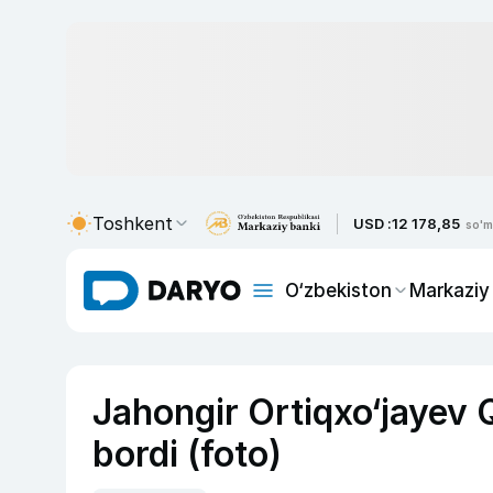
Toshkent
USD :
12 178,85
so'm
O‘zbekiston
Markaziy
Jahongir Ortiqxo‘jayev 
bordi (foto)