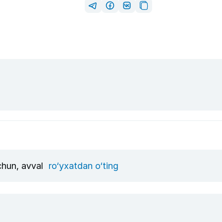
uchun, avval
ro‘yxatdan o‘ting