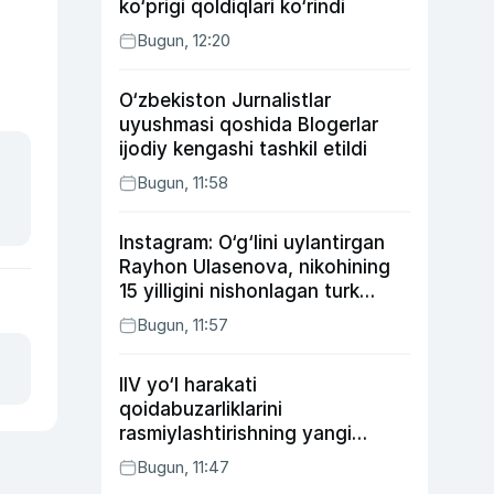
ko‘prigi qoldiqlari ko‘rindi
Bugun, 12:20
O‘zbekiston Jurnalistlar
uyushmasi qoshida Blogerlar
ijodiy kengashi tashkil etildi
Bugun, 11:58
Instagram: O‘g‘lini uylantirgan
Rayhon Ulasenova, nikohining
15 yilligini nishonlagan turk
aktyorlari va Kamelot qasriga
Bugun, 11:57
sayohat qilgan Zebo Rahimova
IIV yo‘l harakati
qoidabuzarliklarini
rasmiylashtirishning yangi
tartibini taklif qildi
Bugun, 11:47