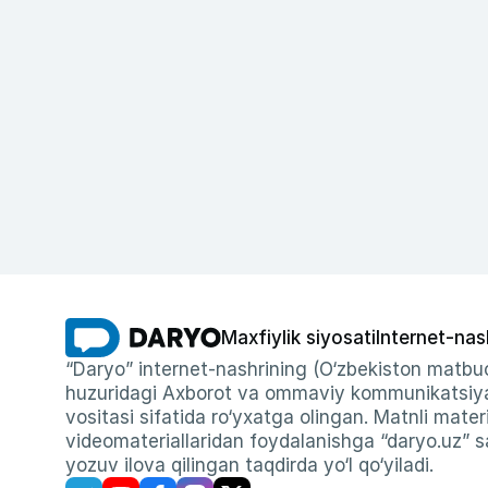
Maxfiylik siyosati
Internet-nas
“Daryo” internet-nashrining (O‘zbekiston matbuo
huzuridagi Axborot va ommaviy kommunikatsiyal
vositasi sifatida ro‘yxatga olingan. Matnli materi
videomateriallaridan foydalanishga “daryo.uz” sa
yozuv ilova qilingan taqdirda yo‘l qo‘yiladi.