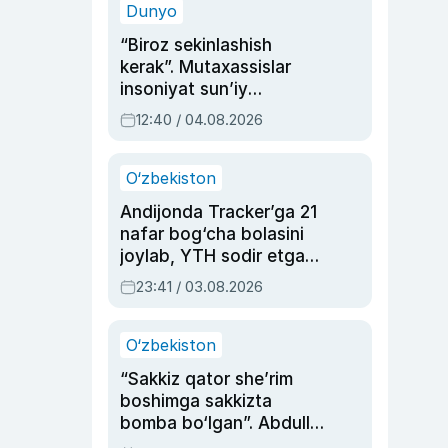
Dunyo
“Biroz sekinlashish
kerak”. Mutaxassislar
insoniyat sun’iy
intellektni boshqara
12:40 / 04.08.2026
olmay qolishidan xavotir
bildirdi
O‘zbekiston
Andijonda Tracker’ga 21
nafar bog‘cha bolasini
joylab, YTH sodir etgan
ayolga sud hukmi o‘qildi
23:41 / 03.08.2026
O‘zbekiston
“Sakkiz qator she’rim
boshimga sakkizta
bomba bo‘lgan”. Abdulla
Oripovni siyosiy