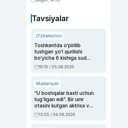
Tavsiyalar
O‘zbekiston
Toshkentda o‘pirilib
tushgan yo‘l qurilishi
bo‘yicha 6 kishiga sud
hukmi o‘qildi
10:10 / 05.08.2026
Madaniyat
“U boshqalar baxti uchun
tug‘ilgan edi”. Bir umr
otasini kutgan aktrisa va
dublyaj ustasi Rimma
13:55 / 04.08.2026
Ahmedovaning
sinovlarga to‘la hayoti