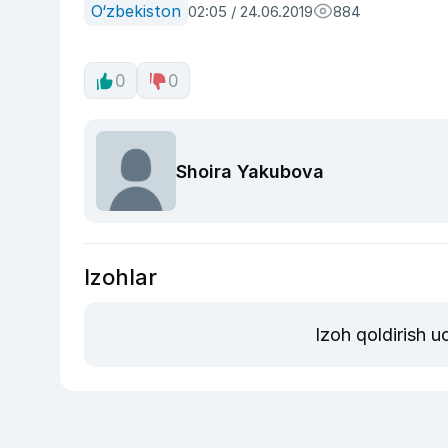
O‘zbekiston
02:05 / 24.06.2019
884
0
0
Shoira Yakubova
Izohlar
Izoh qoldirish 