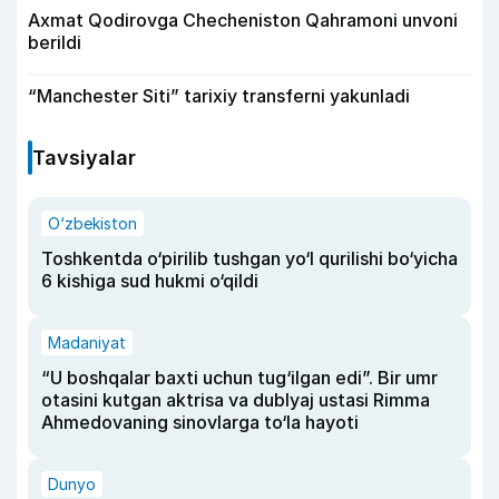
Axmat Qodirovga Checheniston Qahramoni unvoni
berildi
“Manchester Siti” tarixiy transferni yakunladi
Tavsiyalar
O‘zbekiston
Toshkentda o‘pirilib tushgan yo‘l qurilishi bo‘yicha
6 kishiga sud hukmi o‘qildi
Madaniyat
“U boshqalar baxti uchun tug‘ilgan edi”. Bir umr
otasini kutgan aktrisa va dublyaj ustasi Rimma
Ahmedovaning sinovlarga to‘la hayoti
Dunyo