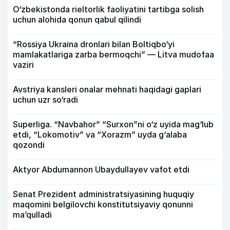
O‘zbekistonda rieltorlik faoliyatini tartibga solish
uchun alohida qonun qabul qilindi
“Rossiya Ukraina dronlari bilan Boltiqbo‘yi
mamlakatlariga zarba bermoqchi” — Litva mudofaa
vaziri
Avstriya kansleri onalar mehnati haqidagi gaplari
uchun uzr so‘radi
Superliga. “Navbahor” “Surxon”ni o‘z uyida mag‘lub
etdi, “Lokomotiv” va “Xorazm” uyda g‘alaba
qozondi
Aktyor Abdu­mannon Ubaydullayev vafot etdi
Senat Prezident administratsiyasining huquqiy
maqomini belgilovchi konstitutsiyaviy qonunni
ma’qulladi