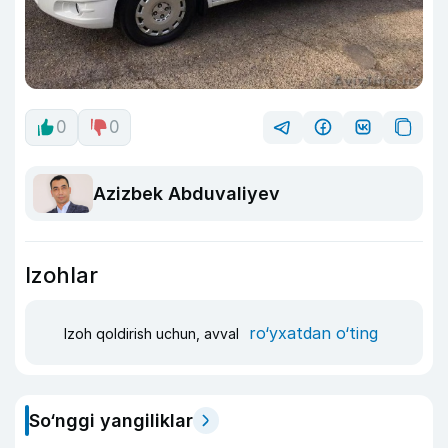
0
0
Azizbek Abduvaliyev
Izohlar
ro‘yxatdan o‘ting
Izoh qoldirish uchun, avval
So‘nggi yangiliklar