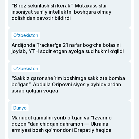
“Biroz sekinlashish kerak”. Mutaxassislar
insoniyat sun’iy intellektni boshqara olmay
qolishidan xavotir bildirdi
O‘zbekiston
Andijonda Tracker’ga 21 nafar bog‘cha bolasini
joylab, YTH sodir etgan ayolga sud hukmi o‘qildi
O‘zbekiston
“Sakkiz qator she’rim boshimga sakkizta bomba
bo‘lgan”. Abdulla Oripovni siyosiy ayblovlardan
asrab qolgan voqea
Dunyo
Mariupol qamalini yorib oʻtgan va “Izvarino
qozoni”dan chiqqan qahramon — Ukraina
armiyasi bosh qoʻmondoni Drapatiy haqida