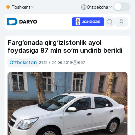
Toshkent
O‘zbekcha
Farg‘onada qirg‘izistonlik ayol
foydasiga 87 mln so‘m undirib berildi
O‘zbekiston
21:12 / 24.06.2019
667