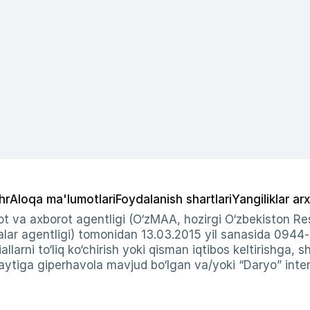
hr
Aloqa ma'lumotlari
Foydalanish shartlari
Yangiliklar arx
t va axborot agentligi (O‘zMAA, hozirgi O‘zbekiston Res
ar agentligi) tomonidan 13.03.2015 yil sanasida 0944
allarni to‘liq ko‘chirish yoki qisman iqtibos keltirishga, 
ytiga giperhavola mavjud bo‘lgan va/yoki “Daryo” intern