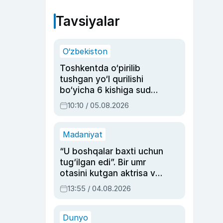
Tavsiyalar
O‘zbekiston
Toshkentda o‘pirilib
tushgan yo‘l qurilishi
bo‘yicha 6 kishiga sud
hukmi o‘qildi
10:10 / 05.08.2026
Madaniyat
“U boshqalar baxti uchun
tug‘ilgan edi”. Bir umr
otasini kutgan aktrisa va
dublyaj ustasi Rimma
13:55 / 04.08.2026
Ahmedovaning
sinovlarga to‘la hayoti
Dunyo