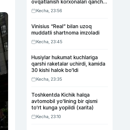
ovqatlanish korxonalari qancha
soliq toʻlagani ochiqlandi
Kecha, 23:56
Vinisius “Real” bilan uzoq
muddatli shartnoma imzoladi
Kecha, 23:45
Husiylar hukumat kuchlariga
qarshi raketalar uchirdi, kamida
30 kishi halok bo‘ldi
Kecha, 23:35
Toshkentda Kichik halqa
avtomobil yo‘lining bir qismi
to‘rt kunga yopildi (xarita)
Kecha, 23:10