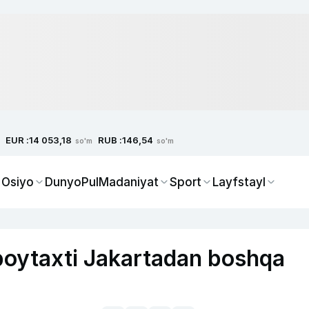
EUR :
RUB :
14 053,18
146,54
so'm
so'm
 Osiyo
Dunyo
Pul
Madaniyat
Sport
Layfstayl
poytaxti Jakartadan boshqa