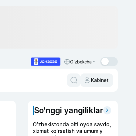
O‘zbekcha
Kabinet
So‘nggi yangiliklar
Oʻzbekistonda olti oyda savdo,
xizmat koʻrsatish va umumiy