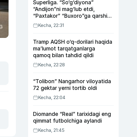
Superliga. “So‘g‘diyona”
“Andijon”ni mag‘lub etdi,
“Paxtakor” “Buxoro”ga qarshi
bahsda g‘alabani qo‘ldan
Kecha, 22:31
chiqardi
Tramp AQSH o‘q-dorilari haqida
ma’lumot tarqatganlarga
qamoq bilan tahdid qildi
Kecha, 22:28
“Tolibon” Nangarhor viloyatida
72 gektar yerni tortib oldi
Kecha, 22:04
Diomande “Real” tarixidagi eng
qimmat futbolchiga aylandi
Kecha, 21:45