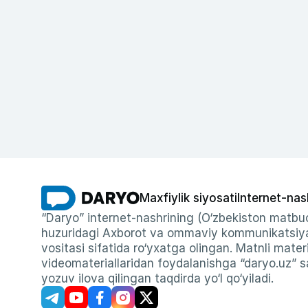
Maxfiylik siyosati
Internet-nas
“Daryo” internet-nashrining (O‘zbekiston matbuo
huzuridagi Axborot va ommaviy kommunikatsiyal
vositasi sifatida ro‘yxatga olingan. Matnli materi
videomateriallaridan foydalanishga “daryo.uz” sa
yozuv ilova qilingan taqdirda yo‘l qo‘yiladi.