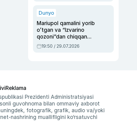
qolgan voqea
Dunyo
Mariupol qamalini yorib
oʻtgan va “Izvarino
qozoni”dan chiqqan
qahramon — Ukraina
19:50 / 29.07.2026
armiyasi bosh
qoʻmondoni Drapatiy
haqida
ivi
Reklama
publikasi Prezidenti Administratsiyasi
-sonli guvohnoma bilan ommaviy axborot
shuningdek, fotografik, grafik, audio va/yoki
et-nashrining muallifligini ko‘rsatuvchi