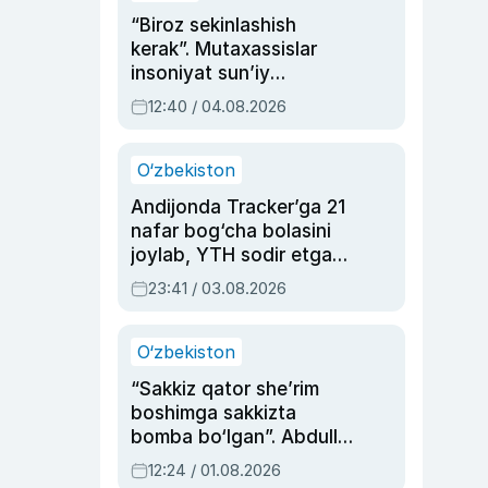
“Biroz sekinlashish
kerak”. Mutaxassislar
insoniyat sun’iy
intellektni boshqara
12:40 / 04.08.2026
olmay qolishidan xavotir
bildirdi
O‘zbekiston
Andijonda Tracker’ga 21
nafar bog‘cha bolasini
joylab, YTH sodir etgan
ayolga sud hukmi o‘qildi
23:41 / 03.08.2026
O‘zbekiston
“Sakkiz qator she’rim
boshimga sakkizta
bomba bo‘lgan”. Abdulla
Oripovni siyosiy
12:24 / 01.08.2026
ayblovlardan asrab