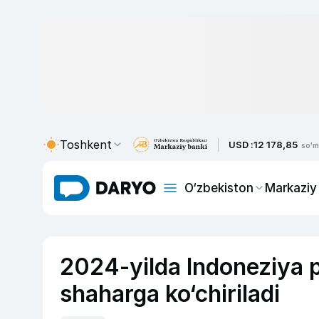
Toshkent
USD :
12 178,85
so'm
O‘zbekiston
Markaziy
2024-yilda Indoneziya 
shaharga ko‘chiriladi