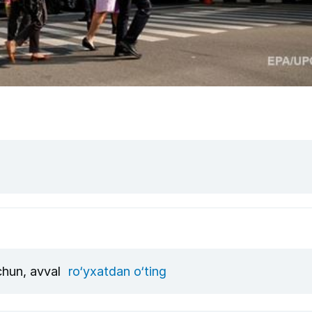
uchun, avval
ro‘yxatdan o‘ting