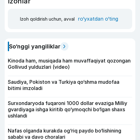
Izohlar
ro‘yxatdan o‘ting
Izoh qoldirish uchun, avval
So‘nggi yangiliklar
Kinoda ham, musiqada ham muvaffaqiyat qozongan
Gollivud yulduzlari (video)
Saudiya, Pokiston va Turkiya qo‘shma mudofaa
bitimi imzoladi
Surxondaryoda fuqaroni 1000 dollar evaziga Milliy
gvardiyaga ishga kiritib qo‘ymoqchi bo‘lgan shaxs
ushlandi
Nafas olganda kurakda og‘riq paydo bo‘lishining
sababi va davo choralari