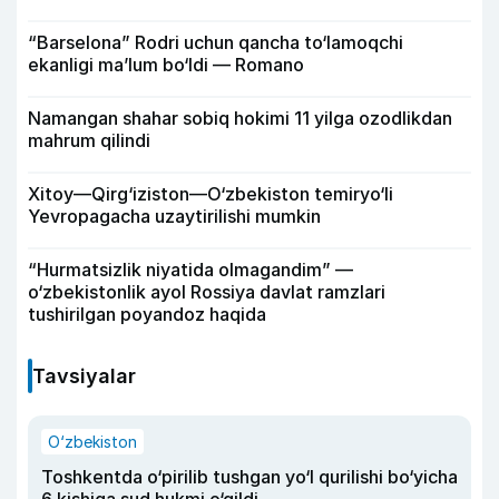
“Barselona” Rodri uchun qancha to‘lamoqchi
ekanligi ma’lum bo‘ldi — Romano
Namangan shahar sobiq hokimi 11 yilga ozodlikdan
mahrum qilindi
Xitoy—Qirg‘iziston—O‘zbekiston temiryo‘li
Yevropagacha uzaytirilishi mumkin
“Hurmatsizlik niyatida olmagandim” —
o‘zbekistonlik ayol Rossiya davlat ramzlari
tushirilgan poyandoz haqida
Tavsiyalar
O‘zbekiston
Toshkentda o‘pirilib tushgan yo‘l qurilishi bo‘yicha
6 kishiga sud hukmi o‘qildi