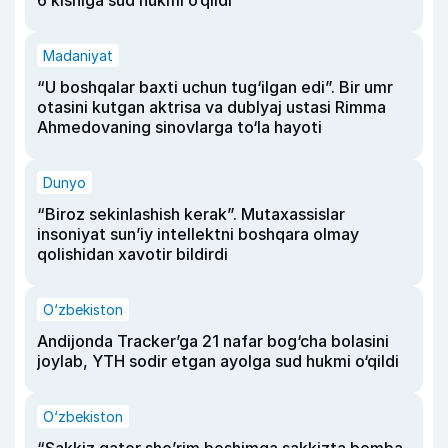
Madaniyat
“U boshqalar baxti uchun tug‘ilgan edi”. Bir umr
otasini kutgan aktrisa va dublyaj ustasi Rimma
Ahmedovaning sinovlarga to‘la hayoti
Dunyo
“Biroz sekinlashish kerak”. Mutaxassislar
insoniyat sun’iy intellektni boshqara olmay
qolishidan xavotir bildirdi
O‘zbekiston
Andijonda Tracker’ga 21 nafar bog‘cha bolasini
joylab, YTH sodir etgan ayolga sud hukmi o‘qildi
O‘zbekiston
“Sakkiz qator she’rim boshimga sakkizta bomba