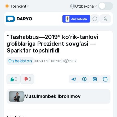
Toshkent
O‘zbekcha
“Tashabbus—2019” ko‘rik-tanlovi
g‘oliblariga Prezident sovg‘asi —
Spark’lar topshirildi
O‘zbekiston
00:53 / 23.06.2019
1207
0
0
Musulmonbek Ibrohimov