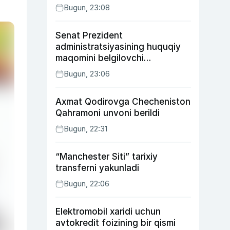
Bugun, 23:08
Senat Prezident
administratsiyasining huquqiy
maqomini belgilovchi
konstitutsiyaviy qonunni
Bugun, 23:06
ma’qulladi
Axmat Qodirovga Checheniston
Qahramoni unvoni berildi
Bugun, 22:31
“Manchester Siti” tarixiy
transferni yakunladi
Bugun, 22:06
Elektromobil xaridi uchun
avtokredit foizining bir qismi