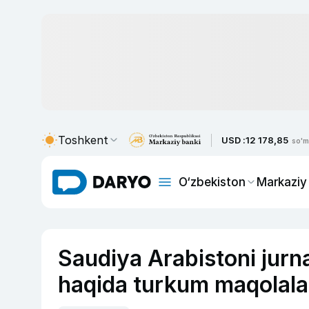
Toshkent
USD :
12 178,85
so'm
O‘zbekiston
Markaziy
Saudiya Arabistoni jurna
haqida turkum maqolalar