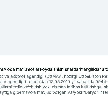
hr
Aloqa ma'lumotlari
Foydalanish shartlari
Yangiliklar arx
t va axborot agentligi (O‘zMAA, hozirgi O‘zbekiston Res
ar agentligi) tomonidan 13.03.2015 yil sanasida 0944
allarni to‘liq ko‘chirish yoki qisman iqtibos keltirishga, 
ytiga giperhavola mavjud bo‘lgan va/yoki “Daryo” intern