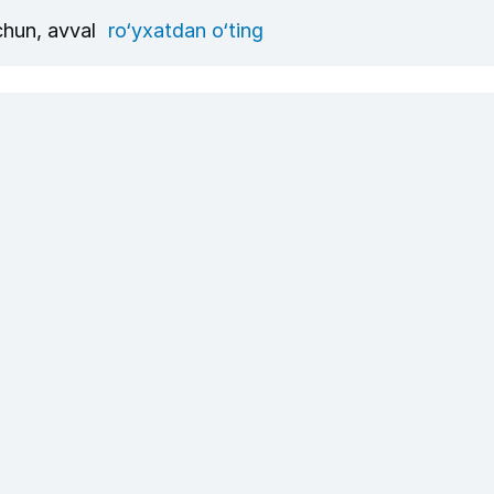
uchun, avval
ro‘yxatdan o‘ting