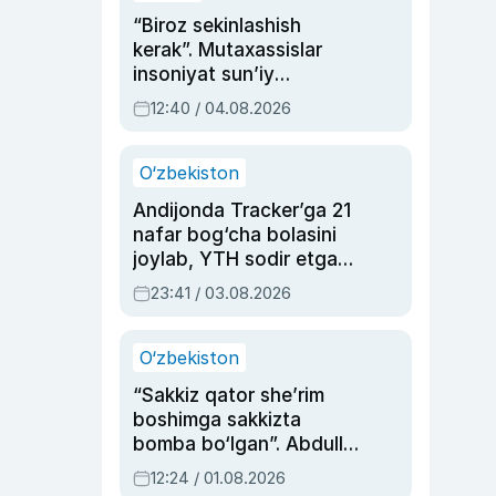
“Biroz sekinlashish
kerak”. Mutaxassislar
insoniyat sun’iy
intellektni boshqara
12:40 / 04.08.2026
olmay qolishidan xavotir
bildirdi
O‘zbekiston
Andijonda Tracker’ga 21
nafar bog‘cha bolasini
joylab, YTH sodir etgan
ayolga sud hukmi o‘qildi
23:41 / 03.08.2026
O‘zbekiston
“Sakkiz qator she’rim
boshimga sakkizta
bomba bo‘lgan”. Abdulla
Oripovni siyosiy
12:24 / 01.08.2026
ayblovlardan asrab