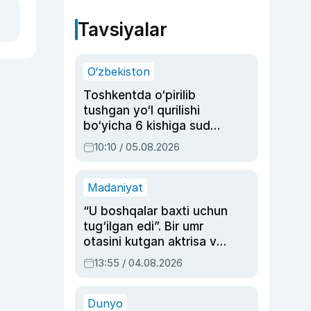
Tavsiyalar
O‘zbekiston
Toshkentda o‘pirilib
tushgan yo‘l qurilishi
bo‘yicha 6 kishiga sud
hukmi o‘qildi
10:10 / 05.08.2026
Madaniyat
“U boshqalar baxti uchun
tug‘ilgan edi”. Bir umr
otasini kutgan aktrisa va
dublyaj ustasi Rimma
13:55 / 04.08.2026
Ahmedovaning
sinovlarga to‘la hayoti
Dunyo