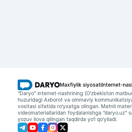
Maxfiylik siyosati
Internet-nas
“Daryo” internet-nashrining (O‘zbekiston matbuo
huzuridagi Axborot va ommaviy kommunikatsiyal
vositasi sifatida ro‘yxatga olingan. Matnli materi
videomateriallaridan foydalanishga “daryo.uz” sa
yozuv ilova qilingan taqdirda yo‘l qo‘yiladi.