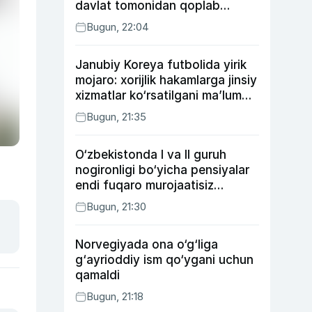
davlat tomonidan qoplab
berilishi mumkin
Bugun, 22:04
Janubiy Koreya futbolida yirik
mojaro: xorijlik hakamlarga jinsiy
xizmatlar ko‘rsatilgani ma’lum
qilindi
Bugun, 21:35
O‘zbekistonda I va II guruh
nogironligi bo‘yicha pensiyalar
endi fuqaro murojaatisiz
tayinlanishi mumkin
Bugun, 21:30
Norvegiyada ona o‘g‘liga
g‘ayrioddiy ism qo‘ygani uchun
qamaldi
Bugun, 21:18