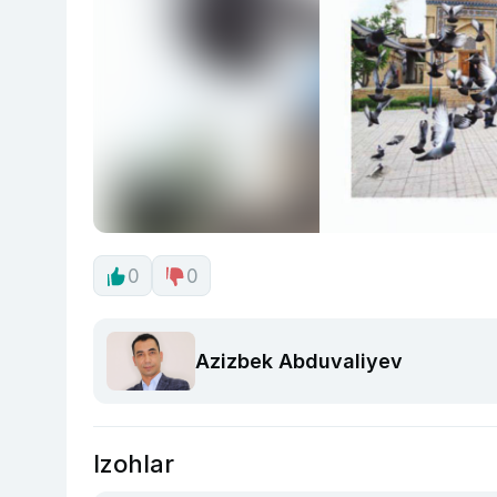
0
0
Azizbek Abduvaliyev
Izohlar