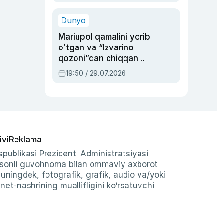
qolgan voqea
Dunyo
Mariupol qamalini yorib
oʻtgan va “Izvarino
qozoni”dan chiqqan
qahramon — Ukraina
19:50 / 29.07.2026
armiyasi bosh
qoʻmondoni Drapatiy
haqida
ivi
Reklama
publikasi Prezidenti Administratsiyasi
-sonli guvohnoma bilan ommaviy axborot
shuningdek, fotografik, grafik, audio va/yoki
et-nashrining muallifligini ko‘rsatuvchi