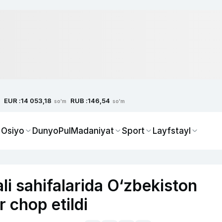
EUR :
RUB :
14 053,18
146,54
so'm
so'm
 Osiyo
Dunyo
Pul
Madaniyat
Sport
Layfstayl
li sahifalarida O‘zbekiston
 chop etildi