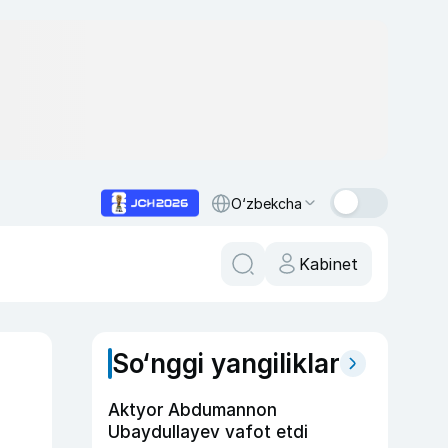
O‘zbekcha
Kabinet
So‘nggi yangiliklar
Aktyor Abdu­mannon
Ubaydullayev vafot etdi