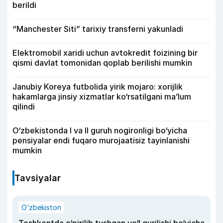
berildi
“Manchester Siti” tarixiy transferni yakunladi
Elektromobil xaridi uchun avtokredit foizining bir
qismi davlat tomonidan qoplab berilishi mumkin
Janubiy Koreya futbolida yirik mojaro: xorijlik
hakamlarga jinsiy xizmatlar ko‘rsatilgani ma’lum
qilindi
O‘zbekistonda I va II guruh nogironligi bo‘yicha
pensiyalar endi fuqaro murojaatisiz tayinlanishi
mumkin
Tavsiyalar
O‘zbekiston