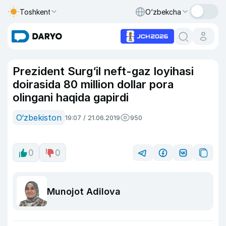
Toshkent
O‘zbekcha
Prezident Surg‘il neft-gaz loyihasi
doirasida 80 million dollar pora
olingani haqida gapirdi
O‘zbekiston
19:07 / 21.06.2019
950
0
0
Munojot Adilova