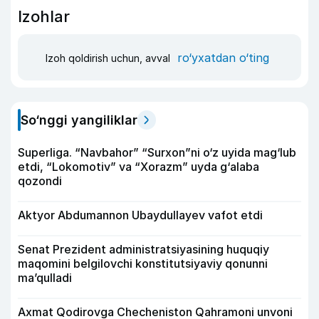
Izohlar
ro‘yxatdan o‘ting
Izoh qoldirish uchun, avval
So‘nggi yangiliklar
Superliga. “Navbahor” “Surxon”ni o‘z uyida mag‘lub
etdi, “Lokomotiv” va “Xorazm” uyda g‘alaba
qozondi
Aktyor Abdu­mannon Ubaydullayev vafot etdi
Senat Prezident administratsiyasining huquqiy
maqomini belgilovchi konstitutsiyaviy qonunni
ma’qulladi
Axmat Qodirovga Checheniston Qahramoni unvoni