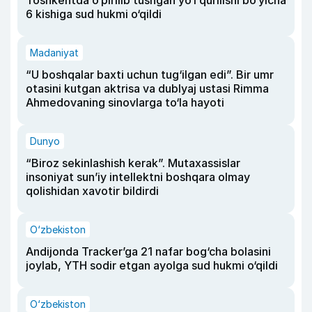
Toshkentda o‘pirilib tushgan yo‘l qurilishi bo‘yicha
6 kishiga sud hukmi o‘qildi
Madaniyat
“U boshqalar baxti uchun tug‘ilgan edi”. Bir umr
otasini kutgan aktrisa va dublyaj ustasi Rimma
Ahmedovaning sinovlarga to‘la hayoti
Dunyo
“Biroz sekinlashish kerak”. Mutaxassislar
insoniyat sun’iy intellektni boshqara olmay
qolishidan xavotir bildirdi
O‘zbekiston
Andijonda Tracker’ga 21 nafar bog‘cha bolasini
joylab, YTH sodir etgan ayolga sud hukmi o‘qildi
O‘zbekiston