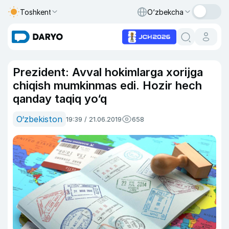
Toshkent
O‘zbekcha
Prezident: Avval hokimlarga xorijga
chiqish mumkinmas edi. Hozir hech
qanday taqiq yo‘q
O‘zbekiston
19:39 / 21.06.2019
658