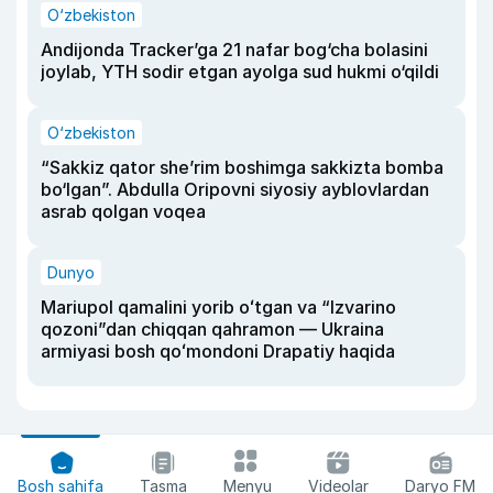
O‘zbekiston
Andijonda Tracker’ga 21 nafar bog‘cha bolasini
joylab, YTH sodir etgan ayolga sud hukmi o‘qildi
O‘zbekiston
“Sakkiz qator she’rim boshimga sakkizta bomba
bo‘lgan”. Abdulla Oripovni siyosiy ayblovlardan
asrab qolgan voqea
Dunyo
Mariupol qamalini yorib oʻtgan va “Izvarino
qozoni”dan chiqqan qahramon — Ukraina
armiyasi bosh qoʻmondoni Drapatiy haqida
Bosh sahifa
Tasma
Menyu
Videolar
Daryo FM