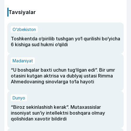
Tavsiyalar
O‘zbekiston
Toshkentda o‘pirilib tushgan yo‘l qurilishi bo‘yicha
6 kishiga sud hukmi o‘qildi
Madaniyat
“U boshqalar baxti uchun tug‘ilgan edi”. Bir umr
otasini kutgan aktrisa va dublyaj ustasi Rimma
Ahmedovaning sinovlarga to‘la hayoti
Dunyo
“Biroz sekinlashish kerak”. Mutaxassislar
insoniyat sun’iy intellektni boshqara olmay
qolishidan xavotir bildirdi