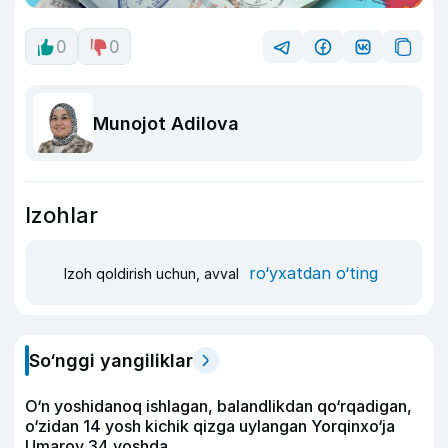
0
0
Munojot Adilova
Izohlar
ro‘yxatdan o‘ting
Izoh qoldirish uchun, avval
So‘nggi yangiliklar
O‘n yoshidanoq ishlagan, balandlikdan qo‘rqadigan,
o‘zidan 14 yosh kichik qizga uylangan Yorqinxo‘ja
Umarov 34 yoshda