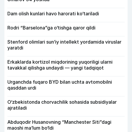
Dam olish kunlari havo harorati ko‘tariladi
Rodri “Barselona”ga o‘tishga qaror qildi
Stenford olimlari sun’iy intellekt yordamida viruslar
yaratdi
Erkaklarda kortizol miqdorining yuqoriligi ularni
tavakkal qilishga undaydi — yangi tadqiqot
Urganchda fuqaro BYD bilan uchta avtomobilni
qasddan urdi
O‘zbekistonda chorvachilik sohasida subsidiyalar
ajratiladi
Abduqodir Husanovning “Manchester Siti”dagi
maoshi ma’lum bo‘ldi