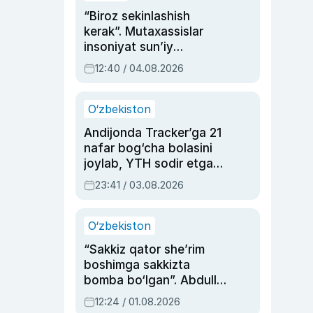
“Biroz sekinlashish
kerak”. Mutaxassislar
insoniyat sun’iy
intellektni boshqara
12:40 / 04.08.2026
olmay qolishidan xavotir
bildirdi
O‘zbekiston
Andijonda Tracker’ga 21
nafar bog‘cha bolasini
joylab, YTH sodir etgan
ayolga sud hukmi o‘qildi
23:41 / 03.08.2026
O‘zbekiston
“Sakkiz qator she’rim
boshimga sakkizta
bomba bo‘lgan”. Abdulla
Oripovni siyosiy
12:24 / 01.08.2026
ayblovlardan asrab