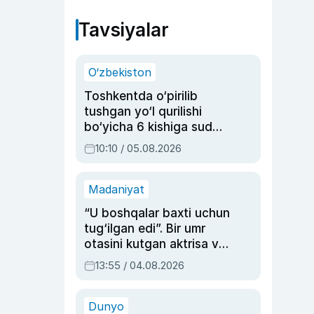
Tavsiyalar
O‘zbekiston
Toshkentda o‘pirilib
tushgan yo‘l qurilishi
bo‘yicha 6 kishiga sud
hukmi o‘qildi
10:10 / 05.08.2026
Madaniyat
“U boshqalar baxti uchun
tug‘ilgan edi”. Bir umr
otasini kutgan aktrisa va
dublyaj ustasi Rimma
13:55 / 04.08.2026
Ahmedovaning
sinovlarga to‘la hayoti
Dunyo