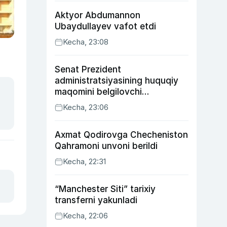
Aktyor Abdu­mannon
Ubaydullayev vafot etdi
Kecha, 23:08
Senat Prezident
administratsiyasining huquqiy
maqomini belgilovchi
konstitutsiyaviy qonunni
Kecha, 23:06
ma’qulladi
Axmat Qodirovga Checheniston
Qahramoni unvoni berildi
Kecha, 22:31
“Manchester Siti” tarixiy
transferni yakunladi
Kecha, 22:06