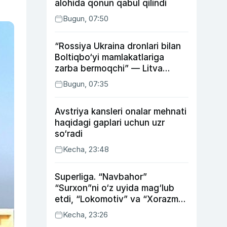
alohida qonun qabul qilindi
Bugun, 07:50
“Rossiya Ukraina dronlari bilan
Boltiqbo‘yi mamlakatlariga
zarba bermoqchi” — Litva
mudofaa vaziri
Bugun, 07:35
Avstriya kansleri onalar mehnati
haqidagi gaplari uchun uzr
so‘radi
Kecha, 23:48
Superliga. “Navbahor”
“Surxon”ni o‘z uyida mag‘lub
etdi, “Lokomotiv” va “Xorazm”
uyda g‘alaba qozondi
Kecha, 23:26