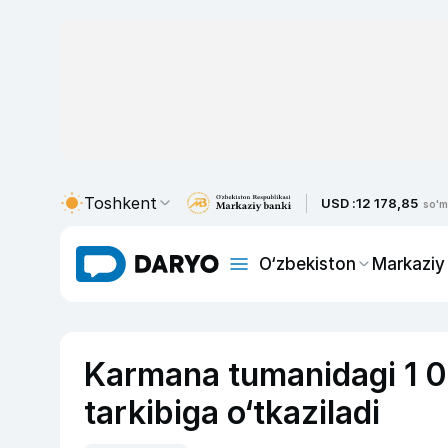
Toshkent
USD :
12 178,85
so'm
O‘zbekiston
Markaziy
Karmana tumanidagi 1 0
tarkibiga o‘tkaziladi