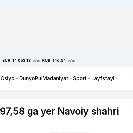
EUR :
RUB :
14 053,18
146,54
so'm
so'm
 Osiyo
Dunyo
Pul
Madaniyat
Sport
Layfstayl
97,58 ga yer Navoiy shahri