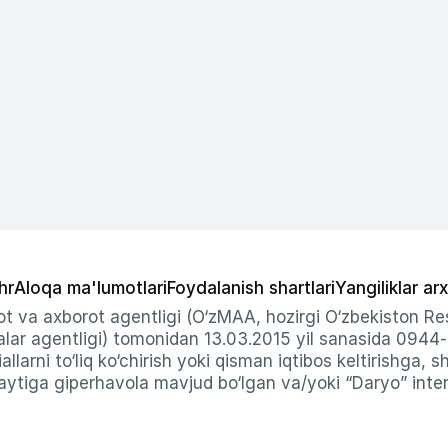
hr
Aloqa ma'lumotlari
Foydalanish shartlari
Yangiliklar arx
t va axborot agentligi (O‘zMAA, hozirgi O‘zbekiston Res
ar agentligi) tomonidan 13.03.2015 yil sanasida 0944
allarni to‘liq ko‘chirish yoki qisman iqtibos keltirishga, 
ytiga giperhavola mavjud bo‘lgan va/yoki “Daryo” intern