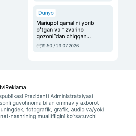
qolgan voqea
Dunyo
Mariupol qamalini yorib
oʻtgan va “Izvarino
qozoni”dan chiqqan
qahramon — Ukraina
19:50 / 29.07.2026
armiyasi bosh
qoʻmondoni Drapatiy
haqida
ivi
Reklama
publikasi Prezidenti Administratsiyasi
-sonli guvohnoma bilan ommaviy axborot
shuningdek, fotografik, grafik, audio va/yoki
et-nashrining muallifligini ko‘rsatuvchi