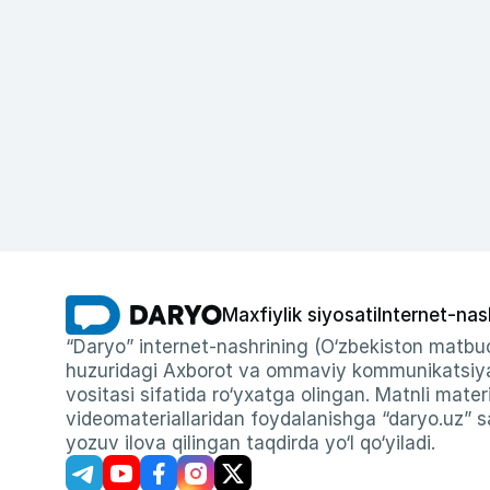
Maxfiylik siyosati
Internet-nas
“Daryo” internet-nashrining (O‘zbekiston matbuo
huzuridagi Axborot va ommaviy kommunikatsiyal
vositasi sifatida ro‘yxatga olingan. Matnli materi
videomateriallaridan foydalanishga “daryo.uz” sa
yozuv ilova qilingan taqdirda yo‘l qo‘yiladi.