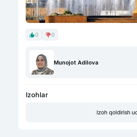
0
0
Munojot Adilova
Izohlar
Izoh qoldirish 