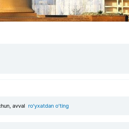
uchun, avval
ro‘yxatdan o‘ting