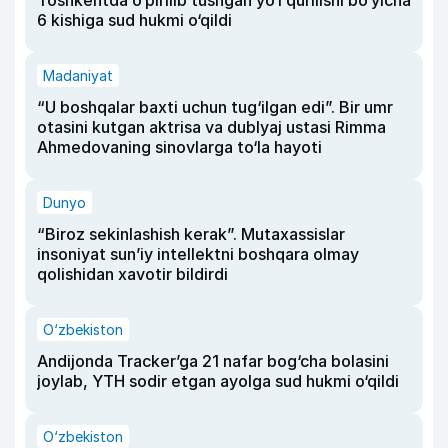
Toshkentda o‘pirilib tushgan yo‘l qurilishi bo‘yicha
6 kishiga sud hukmi o‘qildi
Madaniyat
“U boshqalar baxti uchun tug‘ilgan edi”. Bir umr
otasini kutgan aktrisa va dublyaj ustasi Rimma
Ahmedovaning sinovlarga to‘la hayoti
Dunyo
“Biroz sekinlashish kerak”. Mutaxassislar
insoniyat sun’iy intellektni boshqara olmay
qolishidan xavotir bildirdi
O‘zbekiston
Andijonda Tracker’ga 21 nafar bog‘cha bolasini
joylab, YTH sodir etgan ayolga sud hukmi o‘qildi
O‘zbekiston