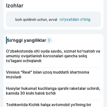
Izohlar
ro‘yxatdan o‘ting
Izoh qoldirish uchun, avval
So‘nggi yangiliklar
Oʻzbekistonda olti oyda savdo, xizmat koʻrsatish va
umumiy ovqatlanish korxonalari qancha soliq
toʻlagani ochiqlandi
Vinisius “Real” bilan uzoq muddatli shartnoma
imzoladi
Husiylar hukumat kuchlariga qarshi raketalar uchirdi,
kamida 30 kishi halok bo‘ldi
Toshkentda Kichik halqa avtomobil yo‘lining bir