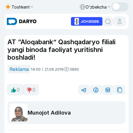
Toshkent
O‘zbekcha
AT “Aloqabank” Qashqadaryo filiali
yangi binoda faoliyat yuritishni
boshladi!
Reklama
14:00 / 21.06.2019
3890
0
0
Munojot Adilova