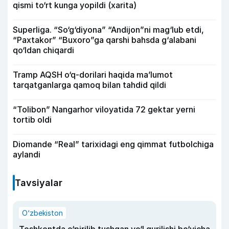
qismi to‘rt kunga yopildi (xarita)
Superliga. “So‘g‘diyona” “Andijon”ni mag‘lub etdi,
“Paxtakor” “Buxoro”ga qarshi bahsda g‘alabani
qo‘ldan chiqardi
Tramp AQSH o‘q-dorilari haqida ma’lumot
tarqatganlarga qamoq bilan tahdid qildi
“Tolibon” Nangarhor viloyatida 72 gektar yerni
tortib oldi
Diomande “Real” tarixidagi eng qimmat futbolchiga
aylandi
Tavsiyalar
O‘zbekiston