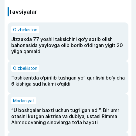
Tavsiyalar
O‘zbekiston
Jizzaxda 77 yoshli taksichini qo‘y sotib olish
bahonasida yaylovga olib borib o‘ldirgan yigit 20
yilga qamaldi
O‘zbekiston
Toshkentda o‘pirilib tushgan yo‘l qurilishi bo‘yicha
6 kishiga sud hukmi o‘qildi
Madaniyat
“U boshqalar baxti uchun tug‘ilgan edi”. Bir umr
otasini kutgan aktrisa va dublyaj ustasi Rimma
Ahmedovaning sinovlarga to‘la hayoti