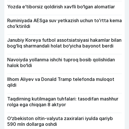
Yozda e’tiborsiz qoldirish xavfli bo‘lgan alomatlar
Ruminiyada AESga suv yetkazish uchun toʻrtta kema
choʻktirildi
Janubiy Koreya futbol assotsiatsiyasi hakamlar bilan
bog‘liq sharmandali holat bo‘yicha bayonot berdi
Navoiyda yollanma ishchi tuproq bosib qolishidan
halok bo‘ldi
Ilhom Aliyev va Donald Tramp telefonda muloqot
qildi
Taqdirning kutilmagan tuhfalari: tasodifan mashhur
rolga ega chiqqan 8 aktyor
O‘zbekiston oltin-valyuta zaxiralari iyulda qariyb
590 mln dollarga oshdi