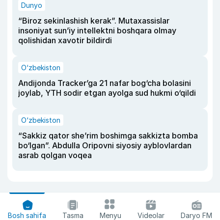
Dunyo
“Biroz sekinlashish kerak”. Mutaxassislar
insoniyat sun’iy intellektni boshqara olmay
qolishidan xavotir bildirdi
O‘zbekiston
Andijonda Tracker’ga 21 nafar bog‘cha bolasini
joylab, YTH sodir etgan ayolga sud hukmi o‘qildi
O‘zbekiston
“Sakkiz qator she’rim boshimga sakkizta bomba
bo‘lgan”. Abdulla Oripovni siyosiy ayblovlardan
asrab qolgan voqea
Bosh sahifa
Tasma
Menyu
Videolar
Daryo FM