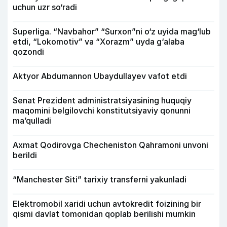
uchun uzr so‘radi
Superliga. “Navbahor” “Surxon”ni o‘z uyida mag‘lub
etdi, “Lokomotiv” va “Xorazm” uyda g‘alaba
qozondi
Aktyor Abdu­mannon Ubaydullayev vafot etdi
Senat Prezident administratsiyasining huquqiy
maqomini belgilovchi konstitutsiyaviy qonunni
ma’qulladi
Axmat Qodirovga Checheniston Qahramoni unvoni
berildi
“Manchester Siti” tarixiy transferni yakunladi
Elektromobil xaridi uchun avtokredit foizining bir
qismi davlat tomonidan qoplab berilishi mumkin