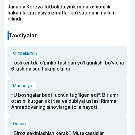
Janubiy Koreya futbolida yirik mojaro: xorijlik
hakamlarga jinsiy xizmatlar ko‘rsatilgani ma’lum
qilindi
Tavsiyalar
O‘zbekiston
Toshkentda o‘pirilib tushgan yo‘l qurilishi bo‘yicha
6 kishiga sud hukmi o‘qildi
Madaniyat
“U boshqalar baxti uchun tug‘ilgan edi”. Bir umr
otasini kutgan aktrisa va dublyaj ustasi Rimma
Ahmedovaning sinovlarga to‘la hayoti
Dunyo
“Biroz sekinlashish kerak”. Mutaxassislar