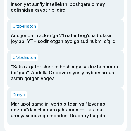
insoniyat sun’iy intellektni boshqara olmay
qolishidan xavotir bildirdi
O‘zbekiston
Andijonda Tracker’ga 21 nafar bog‘cha bolasini
joylab, YTH sodir etgan ayolga sud hukmi o‘qildi
O‘zbekiston
“Sakkiz qator she’rim boshimga sakkizta bomba
bo‘lgan”. Abdulla Oripovni siyosiy ayblovlardan
asrab qolgan voqea
Dunyo
Mariupol qamalini yorib oʻtgan va “Izvarino
qozoni”dan chiqqan qahramon — Ukraina
armiyasi bosh qoʻmondoni Drapatiy haqida