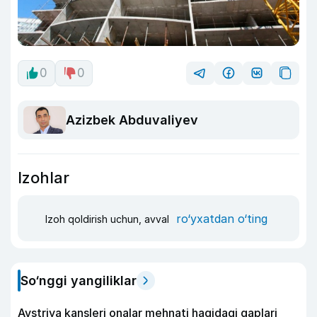
0
0
Azizbek Abduvaliyev
Izohlar
ro‘yxatdan o‘ting
Izoh qoldirish uchun, avval
So‘nggi yangiliklar
Avstriya kansleri onalar mehnati haqidagi gaplari