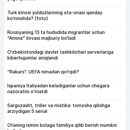
Turk kinosi yulduzlarining ota-onasi qanday
ko‘rinishda? (foto)
Rossiyaning 13 ta hududida migrantlar uchun
“Amina” ilovasi majburiy bo‘ladi
O‘zbekistondagi davlat tashkilotlari serverlariga
kiberhujumlar aniqlandi
“Rakurs”. UEFA nimadan qo‘rqdi?
Ispaniya Italiyadan keladiganlar uchun chegara
nazoratini oʻrnatdi
Sarguzasht, triller va mistika: tomosha qilishga
arziydigan 5 serial
Otaning ismini bolaga familiya qilib berish mumkin