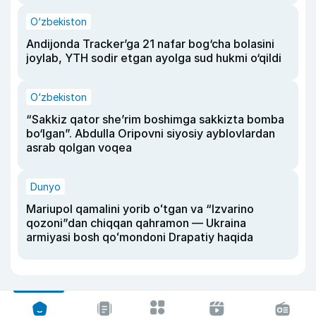
O‘zbekiston
Andijonda Tracker’ga 21 nafar bog‘cha bolasini
joylab, YTH sodir etgan ayolga sud hukmi o‘qildi
O‘zbekiston
“Sakkiz qator she’rim boshimga sakkizta bomba
bo‘lgan”. Abdulla Oripovni siyosiy ayblovlardan
asrab qolgan voqea
Dunyo
Mariupol qamalini yorib oʻtgan va “Izvarino
qozoni”dan chiqqan qahramon — Ukraina
armiyasi bosh qoʻmondoni Drapatiy haqida