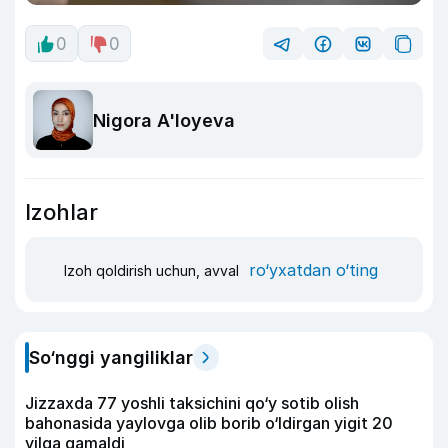
0
0
Nigora A'loyeva
Izohlar
ro‘yxatdan o‘ting
Izoh qoldirish uchun, avval
So‘nggi yangiliklar
Jizzaxda 77 yoshli taksichini qo‘y sotib olish
bahonasida yaylovga olib borib o‘ldirgan yigit 20
yilga qamaldi