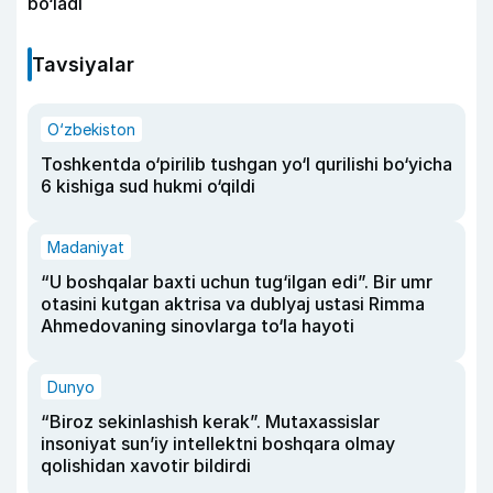
bo‘ladi
Tavsiyalar
O‘zbekiston
Toshkentda o‘pirilib tushgan yo‘l qurilishi bo‘yicha
6 kishiga sud hukmi o‘qildi
Madaniyat
“U boshqalar baxti uchun tug‘ilgan edi”. Bir umr
otasini kutgan aktrisa va dublyaj ustasi Rimma
Ahmedovaning sinovlarga to‘la hayoti
Dunyo
“Biroz sekinlashish kerak”. Mutaxassislar
insoniyat sun’iy intellektni boshqara olmay
qolishidan xavotir bildirdi