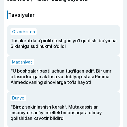
Tavsiyalar
O‘zbekiston
Toshkentda o‘pirilib tushgan yo‘l qurilishi bo‘yicha
6 kishiga sud hukmi o‘qildi
Madaniyat
“U boshqalar baxti uchun tug‘ilgan edi”. Bir umr
otasini kutgan aktrisa va dublyaj ustasi Rimma
Ahmedovaning sinovlarga to‘la hayoti
Dunyo
“Biroz sekinlashish kerak”. Mutaxassislar
insoniyat sun’iy intellektni boshqara olmay
qolishidan xavotir bildirdi