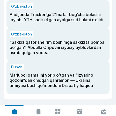
O‘zbekiston
Andijonda Tracker’ga 21 nafar bog‘cha bolasini
joylab, YTH sodir etgan ayolga sud hukmi o‘qildi
O‘zbekiston
“Sakkiz qator she’rim boshimga sakkizta bomba
bo‘lgan”. Abdulla Oripovni siyosiy ayblovlardan
asrab qolgan voqea
Dunyo
Mariupol qamalini yorib oʻtgan va “Izvarino
qozoni”dan chiqqan qahramon — Ukraina
armiyasi bosh qoʻmondoni Drapatiy haqida