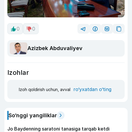
0
0
Azizbek Abduvaliyev
Izohlar
ro‘yxatdan o‘ting
Izoh qoldirish uchun, avval
So‘nggi yangiliklar
Jo Baydenning saratoni tanasiga tarqab ketdi