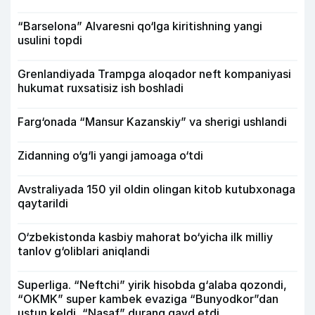
“Barselona” Alvaresni qo‘lga kiritishning yangi
usulini topdi
Grenlandiyada Trampga aloqador neft kompaniyasi
hukumat ruxsatisiz ish boshladi
Farg‘onada “Mansur Kazanskiy” va sherigi ushlandi
Zidanning o‘g‘li yangi jamoaga o‘tdi
Avstraliyada 150 yil oldin olingan kitob kutubxonaga
qaytarildi
O‘zbekistonda kasbiy mahorat bo‘yicha ilk milliy
tanlov g‘oliblari aniqlandi
Superliga. “Neftchi” yirik hisobda g‘alaba qozondi,
“OKMK” super kambek evaziga “Bunyodkor”dan
ustun keldi, “Nasaf” durang qayd etdi