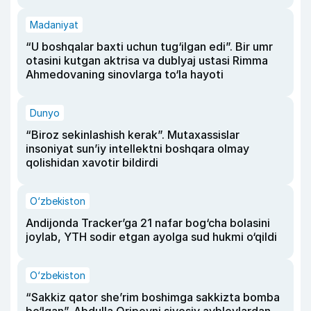
Madaniyat
“U boshqalar baxti uchun tug‘ilgan edi”. Bir umr
otasini kutgan aktrisa va dublyaj ustasi Rimma
Ahmedovaning sinovlarga to‘la hayoti
Dunyo
“Biroz sekinlashish kerak”. Mutaxassislar
insoniyat sun’iy intellektni boshqara olmay
qolishidan xavotir bildirdi
O‘zbekiston
Andijonda Tracker’ga 21 nafar bog‘cha bolasini
joylab, YTH sodir etgan ayolga sud hukmi o‘qildi
O‘zbekiston
“Sakkiz qator she’rim boshimga sakkizta bomba