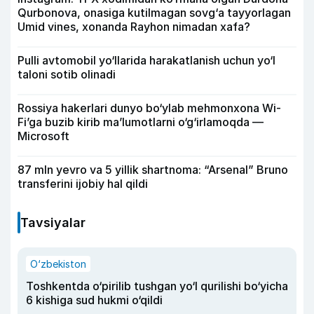
Qurbonova, onasiga kutilmagan sovg‘a tayyorlagan
Umid vines, xonanda Rayhon nimadan xafa?
Pulli avtomobil yo‘llarida harakatlanish uchun yo‘l
taloni sotib olinadi
Rossiya hakerlari dunyo bo‘ylab mehmonxona Wi-
Fi’ga buzib kirib ma’lumotlarni o‘g‘irlamoqda —
Microsoft
87 mln yevro va 5 yillik shartnoma: “Arsenal” Bruno
transferini ijobiy hal qildi
Tavsiyalar
O‘zbekiston
Toshkentda o‘pirilib tushgan yo‘l qurilishi bo‘yicha
6 kishiga sud hukmi o‘qildi