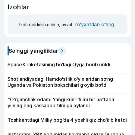
Izohlar
ro‘yxatdan o‘ting
Izoh qoldirish uchun, avval
So‘nggi yangiliklar
SpaceX raketasining bo‘lagi Oyga borib urildi
Shotlandiyadagi Hamdo‘stlik o‘yinlaridan so‘ng
Uganda va Pokiston bokschilari g‘oyib bo‘ldi
“O‘rgimchak odam: Yangi kun” filmi bir haftada
yilning eng kassabop filmiga aylandi
Toshkentdagi Milliy bog‘da 4 yoshli qiz cho‘kib ketdi
Instagram: YPX xodimidan ko‘rmana olgan Durdona