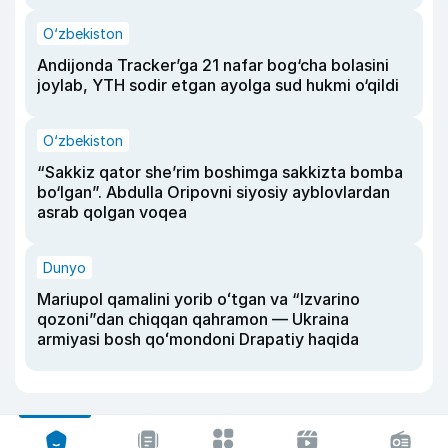
O‘zbekiston
Andijonda Tracker’ga 21 nafar bog‘cha bolasini
joylab, YTH sodir etgan ayolga sud hukmi o‘qildi
O‘zbekiston
“Sakkiz qator she’rim boshimga sakkizta bomba
bo‘lgan”. Abdulla Oripovni siyosiy ayblovlardan
asrab qolgan voqea
Dunyo
Mariupol qamalini yorib oʻtgan va “Izvarino
qozoni”dan chiqqan qahramon — Ukraina
armiyasi bosh qoʻmondoni Drapatiy haqida