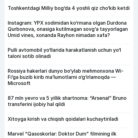
Toshkentdagi Milliy bog‘da 4 yoshli qiz cho‘kib ketdi
Instagram: YPX xodimidan ko‘rmana olgan Durdona
Qurbonova, onasiga kutilmagan sovg‘a tayyorlagan
Umid vines, xonanda Rayhon nimadan xafa?
Pulli avtomobil yo‘llarida harakatlanish uchun yo‘l
taloni sotib olinadi
Rossiya hakerlari dunyo bo‘ylab mehmonxona Wi-
Fi’ga buzib kirib ma’lumotlarni o‘g‘irlamoqda —
Microsoft
87 mln yevro va 5 yillik shartnoma: “Arsenal” Bruno
transferini ijobiy hal qildi
Xitoyga kirish va chiqish qoidalari kuchaytiriladi
Marvel “Qasoskorlar: Doktor Dum” filmining ilk