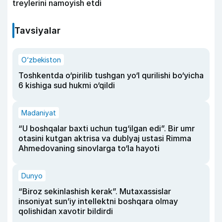
treylerini namoyish etdi
Tavsiyalar
O‘zbekiston
Toshkentda o‘pirilib tushgan yo‘l qurilishi bo‘yicha
6 kishiga sud hukmi o‘qildi
Madaniyat
“U boshqalar baxti uchun tug‘ilgan edi”. Bir umr
otasini kutgan aktrisa va dublyaj ustasi Rimma
Ahmedovaning sinovlarga to‘la hayoti
Dunyo
“Biroz sekinlashish kerak”. Mutaxassislar
insoniyat sun’iy intellektni boshqara olmay
qolishidan xavotir bildirdi