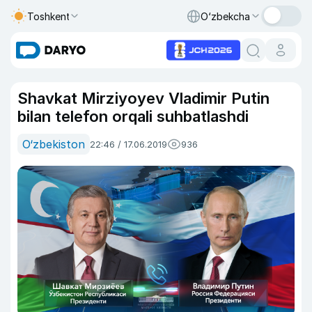
Toshkent
O‘zbekcha
Shavkat Mirziyoyev Vladimir Putin
bilan telefon orqali suhbatlashdi
O‘zbekiston
22:46 / 17.06.2019
936