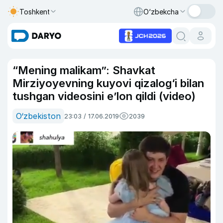
Toshkent
O‘zbekcha
“Mening malikam”: Shavkat
Mirziyoyevning kuyovi qizalog‘i bilan
tushgan videosini e’lon qildi (video)
O‘zbekiston
23:03 / 17.06.2019
2039