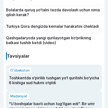
Bolalarda quruq yo‘talni tezda davolash uchun nima
qilish kerak?
Turkiya Qora dengizda kemalar harakatini chekladi
Qashqadaryoda yangi qurilayotgan ko‘prikning
balkasi tushib ketdi (video)
Tavsiyalar
O‘zbekiston
Toshkentda o‘pirilib tushgan yo‘l qurilishi bo‘yicha
6 kishiga sud hukmi o‘qildi
Madaniyat
“U boshqalar baxti uchun tug‘ilgan edi”. Bir umr