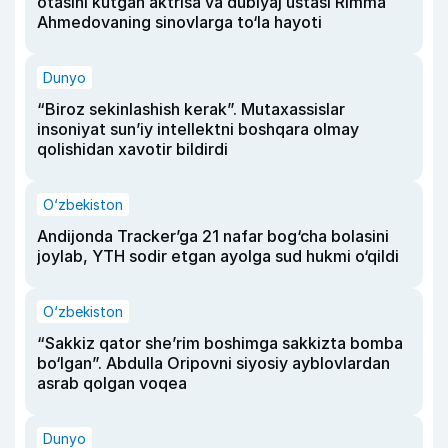
otasini kutgan aktrisa va dublyaj ustasi Rimma
Ahmedovaning sinovlarga to‘la hayoti
Dunyo
“Biroz sekinlashish kerak”. Mutaxassislar
insoniyat sun’iy intellektni boshqara olmay
qolishidan xavotir bildirdi
O‘zbekiston
Andijonda Tracker’ga 21 nafar bog‘cha bolasini
joylab, YTH sodir etgan ayolga sud hukmi o‘qildi
O‘zbekiston
“Sakkiz qator she’rim boshimga sakkizta bomba
bo‘lgan”. Abdulla Oripovni siyosiy ayblovlardan
asrab qolgan voqea
Dunyo