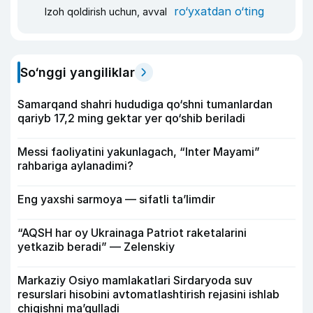
ro‘yxatdan o‘ting
Izoh qoldirish uchun, avval
So‘nggi yangiliklar
Samarqand shahri hududiga qo‘shni tumanlardan
qariyb 17,2 ming gektar yer qo‘shib beriladi
Messi faoliyatini yakunlagach, “Inter Mayami”
rahbariga aylanadimi?
Eng yaxshi sarmoya — sifatli ta’limdir
“AQSH har oy Ukrainaga Patriot raketalarini
yetkazib beradi” — Zelenskiy
Markaziy Osiyo mamlakatlari Sirdaryoda suv
resurslari hisobini avtomatlashtirish rejasini ishlab
chiqishni ma’qulladi