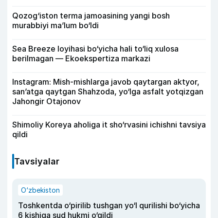
Qozog‘iston terma jamoasining yangi bosh
murabbiyi ma’lum bo‘ldi
Sea Breeze loyihasi bo‘yicha hali to‘liq xulosa
berilmagan — Ekoekspertiza markazi
Instagram: Mish-mishlarga javob qaytargan aktyor,
san’atga qaytgan Shahzoda, yo‘lga asfalt yotqizgan
Jahongir Otajonov
Shimoliy Koreya aholiga it sho‘rvasini ichishni tavsiya
qildi
Tavsiyalar
O‘zbekiston
Toshkentda o‘pirilib tushgan yo‘l qurilishi bo‘yicha
6 kishiga sud hukmi o‘qildi