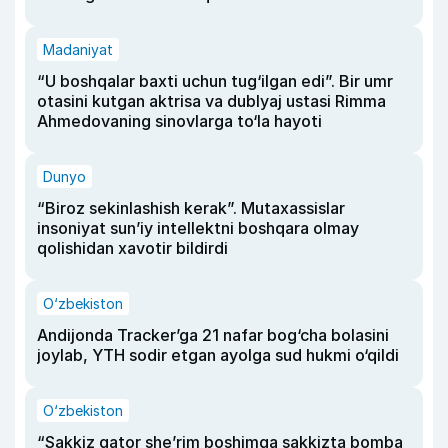
Madaniyat
“U boshqalar baxti uchun tug‘ilgan edi”. Bir umr
otasini kutgan aktrisa va dublyaj ustasi Rimma
Ahmedovaning sinovlarga to‘la hayoti
Dunyo
“Biroz sekinlashish kerak”. Mutaxassislar
insoniyat sun’iy intellektni boshqara olmay
qolishidan xavotir bildirdi
O‘zbekiston
Andijonda Tracker’ga 21 nafar bog‘cha bolasini
joylab, YTH sodir etgan ayolga sud hukmi o‘qildi
O‘zbekiston
“Sakkiz qator she’rim boshimga sakkizta bomba