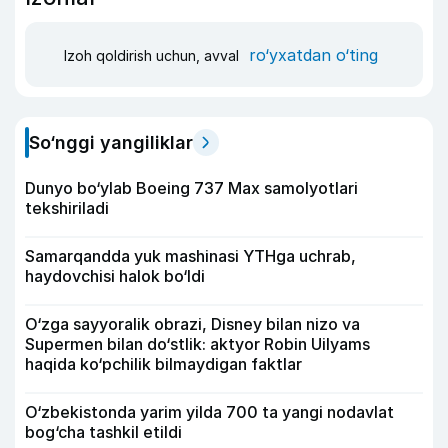
ro‘yxatdan o‘ting
Izoh qoldirish uchun, avval
So‘nggi yangiliklar
Dunyo bo‘ylab Boeing 737 Max samolyotlari
tekshiriladi
Samarqandda yuk mashinasi YTHga uchrab,
haydovchisi halok bo‘ldi
O‘zga sayyoralik obrazi, Disney bilan nizo va
Supermen bilan do‘stlik: aktyor Robin Uilyams
haqida ko‘pchilik bilmaydigan faktlar
O‘zbekistonda yarim yilda 700 ta yangi nodavlat
bog‘cha tashkil etildi