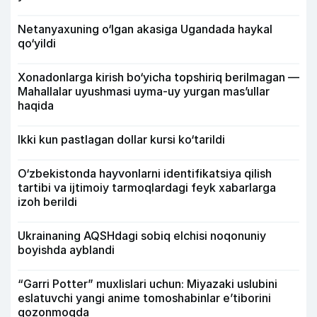
Netanyaxuning o‘lgan akasiga Ugandada haykal
qo‘yildi
Xonadonlarga kirish bo‘yicha topshiriq berilmagan —
Mahallalar uyushmasi uyma-uy yurgan mas’ullar
haqida
Ikki kun pastlagan dollar kursi ko‘tarildi
O‘zbekistonda hayvonlarni identifikatsiya qilish
tartibi va ijtimoiy tarmoqlardagi feyk xabarlarga
izoh berildi
Ukrainaning AQSHdagi sobiq elchisi noqonuniy
boyishda ayblandi
“Garri Potter” muxlislari uchun: Miyazaki uslubini
eslatuvchi yangi anime tomoshabinlar e’tiborini
qozonmoqda