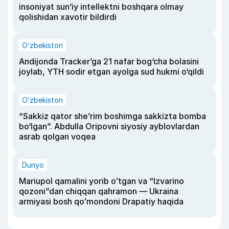
insoniyat sun’iy intellektni boshqara olmay
qolishidan xavotir bildirdi
O‘zbekiston
Andijonda Tracker’ga 21 nafar bog‘cha bolasini
joylab, YTH sodir etgan ayolga sud hukmi o‘qildi
O‘zbekiston
“Sakkiz qator she’rim boshimga sakkizta bomba
bo‘lgan”. Abdulla Oripovni siyosiy ayblovlardan
asrab qolgan voqea
Dunyo
Mariupol qamalini yorib oʻtgan va “Izvarino
qozoni”dan chiqqan qahramon — Ukraina
armiyasi bosh qoʻmondoni Drapatiy haqida