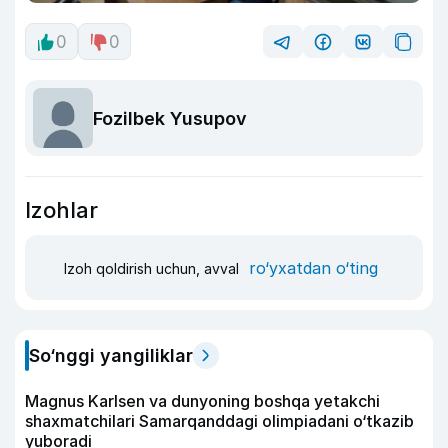
0
0
Fozilbek Yusupov
Izohlar
ro‘yxatdan o‘ting
Izoh qoldirish uchun, avval
So‘nggi yangiliklar
Magnus Karlsen va dunyoning boshqa yetakchi
shaxmatchilari Samarqanddagi olimpiadani o‘tkazib
yuboradi