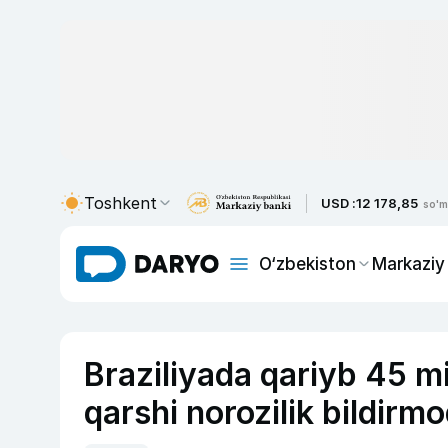
Toshkent
USD :
12 178,85
so'm
O‘zbekiston
Markaziy
Braziliyada qariyb 45 mil
qarshi norozilik bildirm