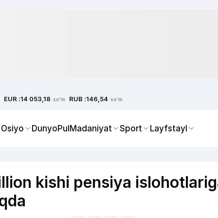
EUR :
RUB :
14 053,18
146,54
so'm
so'm
 Osiyo
Dunyo
Pul
Madaniyat
Sport
Layfstayl
lion kishi pensiya islohotlari
oqda