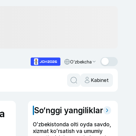
O‘zbekcha
Kabinet
So‘nggi yangiliklar
ga
Oʻzbekistonda olti oyda savdo,
xizmat koʻrsatish va umumiy