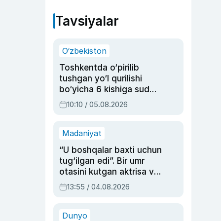
Tavsiyalar
O‘zbekiston
Toshkentda o‘pirilib
tushgan yo‘l qurilishi
bo‘yicha 6 kishiga sud
hukmi o‘qildi
10:10 / 05.08.2026
Madaniyat
“U boshqalar baxti uchun
tug‘ilgan edi”. Bir umr
otasini kutgan aktrisa va
dublyaj ustasi Rimma
13:55 / 04.08.2026
Ahmedovaning
sinovlarga to‘la hayoti
Dunyo