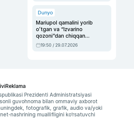
qolgan voqea
Dunyo
Mariupol qamalini yorib
oʻtgan va “Izvarino
qozoni”dan chiqqan
qahramon — Ukraina
19:50 / 29.07.2026
armiyasi bosh
qoʻmondoni Drapatiy
haqida
ivi
Reklama
publikasi Prezidenti Administratsiyasi
-sonli guvohnoma bilan ommaviy axborot
shuningdek, fotografik, grafik, audio va/yoki
et-nashrining muallifligini ko‘rsatuvchi