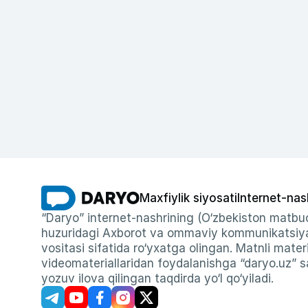
Maxfiylik siyosati
Internet-nas
“Daryo” internet-nashrining (O‘zbekiston matbuo
huzuridagi Axborot va ommaviy kommunikatsiyal
vositasi sifatida ro‘yxatga olingan. Matnli materi
videomateriallaridan foydalanishga “daryo.uz” sa
yozuv ilova qilingan taqdirda yo‘l qo‘yiladi.