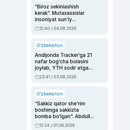
“Biroz sekinlashish
kerak”. Mutaxassislar
insoniyat sun’iy
intellektni boshqara
12:40 / 04.08.2026
olmay qolishidan xavotir
bildirdi
O‘zbekiston
Andijonda Tracker’ga 21
nafar bog‘cha bolasini
joylab, YTH sodir etgan
ayolga sud hukmi o‘qildi
23:41 / 03.08.2026
O‘zbekiston
“Sakkiz qator she’rim
boshimga sakkizta
bomba bo‘lgan”. Abdulla
Oripovni siyosiy
12:24 / 01.08.2026
ayblovlardan asrab