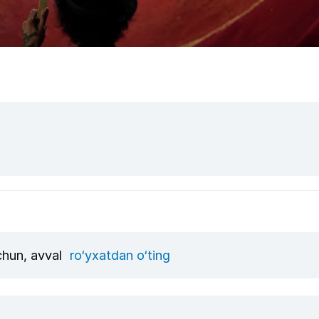
uchun, avval
ro‘yxatdan o‘ting