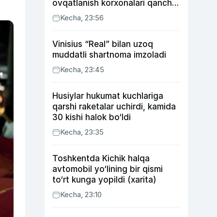
ovqatlanish korxonalari qancha
soliq toʻlagani ochiqlandi
Kecha, 23:56
Vinisius “Real” bilan uzoq
muddatli shartnoma imzoladi
Kecha, 23:45
Husiylar hukumat kuchlariga
qarshi raketalar uchirdi, kamida
30 kishi halok bo‘ldi
Kecha, 23:35
Toshkentda Kichik halqa
avtomobil yo‘lining bir qismi
to‘rt kunga yopildi (xarita)
Kecha, 23:10