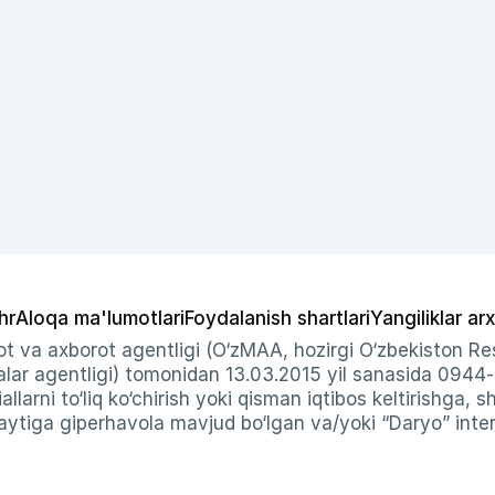
hr
Aloqa ma'lumotlari
Foydalanish shartlari
Yangiliklar arx
t va axborot agentligi (O‘zMAA, hozirgi O‘zbekiston Res
ar agentligi) tomonidan 13.03.2015 yil sanasida 0944
allarni to‘liq ko‘chirish yoki qisman iqtibos keltirishga, 
ytiga giperhavola mavjud bo‘lgan va/yoki “Daryo” intern