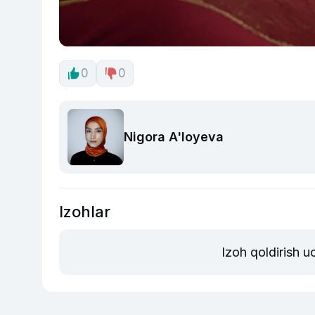
0
0
Nigora A'loyeva
Izohlar
Izoh qoldirish 