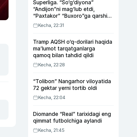
Superliga. “So‘g‘diyona”
“Andijon”ni mag‘lub etdi,
“Paxtakor” “Buxoro”ga qarshi
bahsda g‘alabani qo‘ldan
Kecha, 22:31
chiqardi
Tramp AQSH o‘q-dorilari haqida
ma’lumot tarqatganlarga
qamoq bilan tahdid qildi
Kecha, 22:28
“Tolibon” Nangarhor viloyatida
72 gektar yerni tortib oldi
Kecha, 22:04
Diomande “Real” tarixidagi eng
qimmat futbolchiga aylandi
Kecha, 21:45