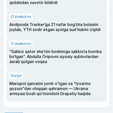
qolishidan xavotir bildirdi
O‘zbekiston
Andijonda Tracker’ga 21 nafar bog‘cha bolasini
joylab, YTH sodir etgan ayolga sud hukmi o‘qildi
O‘zbekiston
“Sakkiz qator she’rim boshimga sakkizta bomba
bo‘lgan”. Abdulla Oripovni siyosiy ayblovlardan
asrab qolgan voqea
Dunyo
Mariupol qamalini yorib oʻtgan va “Izvarino
qozoni”dan chiqqan qahramon — Ukraina
armiyasi bosh qoʻmondoni Drapatiy haqida