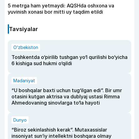
5 metrga ham yetmaydi: AQSHda oshxona va
yuvinish xonasi bor mitti uy taqdim etildi
Tavsiyalar
O‘zbekiston
Toshkentda o‘pirilib tushgan yo‘l qurilishi bo‘yicha
6 kishiga sud hukmi o‘qildi
Madaniyat
“U boshqalar baxti uchun tug‘ilgan edi”. Bir umr
otasini kutgan aktrisa va dublyaj ustasi Rimma
Ahmedovaning sinovlarga to‘la hayoti
Dunyo
“Biroz sekinlashish kerak”. Mutaxassislar
insoniyat sun’iy intellektni boshqara olmay