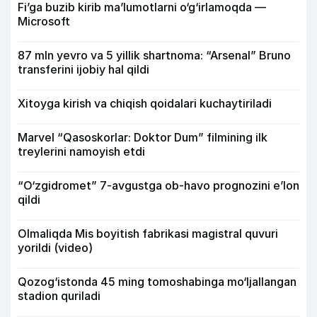
Fi’ga buzib kirib ma’lumotlarni o‘g‘irlamoqda —
Microsoft
87 mln yevro va 5 yillik shartnoma: “Arsenal” Bruno
transferini ijobiy hal qildi
Xitoyga kirish va chiqish qoidalari kuchaytiriladi
Marvel “Qasoskorlar: Doktor Dum” filmining ilk
treylerini namoyish etdi
“O‘zgidromet” 7-avgustga ob-havo prognozini e’lon
qildi
Olmaliqda Mis boyitish fabrikasi magistral quvuri
yorildi (video)
Qozog‘istonda 45 ming tomoshabinga mo‘ljallangan
stadion quriladi