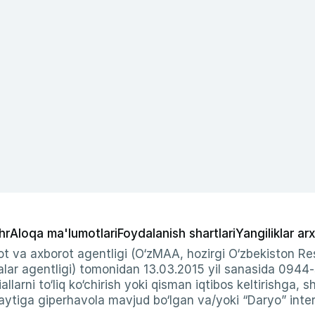
hr
Aloqa ma'lumotlari
Foydalanish shartlari
Yangiliklar arx
t va axborot agentligi (O‘zMAA, hozirgi O‘zbekiston Res
ar agentligi) tomonidan 13.03.2015 yil sanasida 0944
allarni to‘liq ko‘chirish yoki qisman iqtibos keltirishga, 
ytiga giperhavola mavjud bo‘lgan va/yoki “Daryo” intern