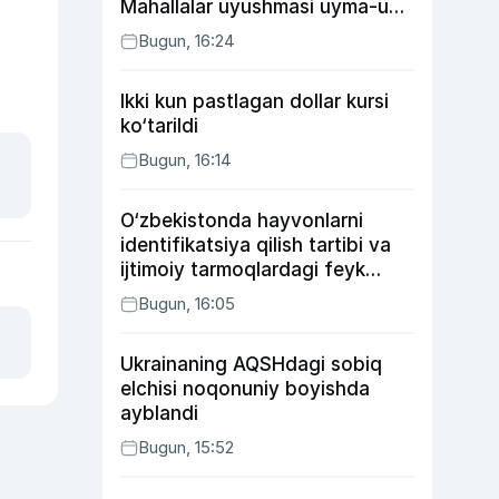
Mahallalar uyushmasi uyma-uy
yurgan mas’ullar haqida
Bugun, 16:24
Ikki kun pastlagan dollar kursi
ko‘tarildi
Bugun, 16:14
O‘zbekistonda hayvonlarni
identifikatsiya qilish tartibi va
ijtimoiy tarmoqlardagi feyk
xabarlarga izoh berildi
Bugun, 16:05
Ukrainaning AQSHdagi sobiq
elchisi noqonuniy boyishda
ayblandi
Bugun, 15:52