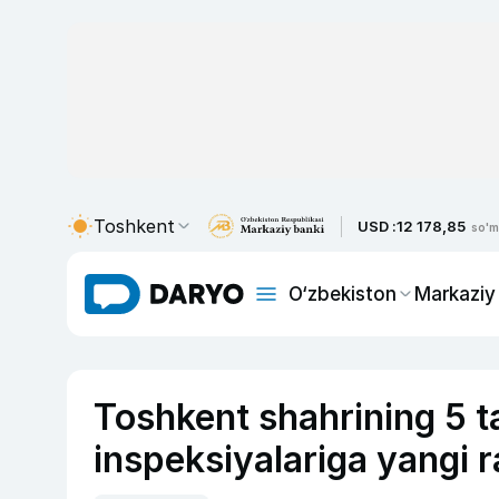
Toshkent
USD :
12 178,85
so'm
O‘zbekiston
Markaziy
Toshkent shahrining 5 t
inspeksiyalariga yangi r