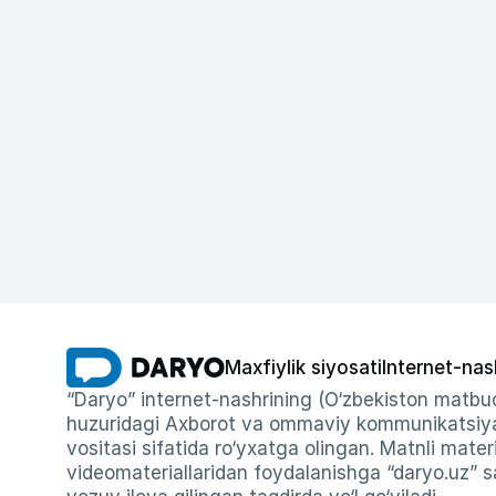
Maxfiylik siyosati
Internet-nas
“Daryo” internet-nashrining (O‘zbekiston matbuo
huzuridagi Axborot va ommaviy kommunikatsiyal
vositasi sifatida ro‘yxatga olingan. Matnli materi
videomateriallaridan foydalanishga “daryo.uz” sa