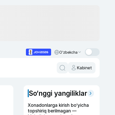
O‘zbekcha
Kabinet
So‘nggi yangiliklar
Xonadonlarga kirish bo‘yicha
topshiriq berilmagan —