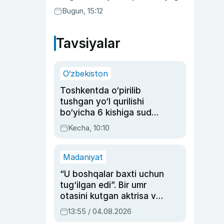
qamaldi
Bugun, 15:12
Tavsiyalar
O‘zbekiston
Toshkentda o‘pirilib
tushgan yo‘l qurilishi
bo‘yicha 6 kishiga sud
hukmi o‘qildi
Kecha, 10:10
Madaniyat
“U boshqalar baxti uchun
tug‘ilgan edi”. Bir umr
otasini kutgan aktrisa va
dublyaj ustasi Rimma
13:55 / 04.08.2026
Ahmedovaning