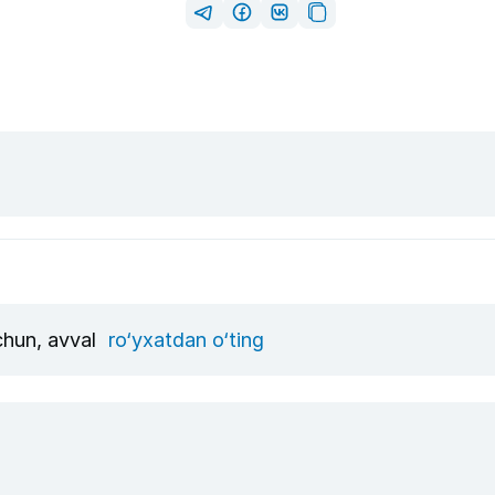
uchun, avval
ro‘yxatdan o‘ting