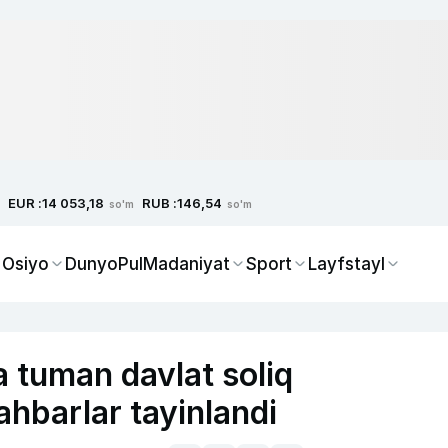
EUR :
RUB :
14 053,18
146,54
so'm
so'm
 Osiyo
Dunyo
Pul
Madaniyat
Sport
Layfstayl
a tuman davlat soliq
ahbarlar tayinlandi