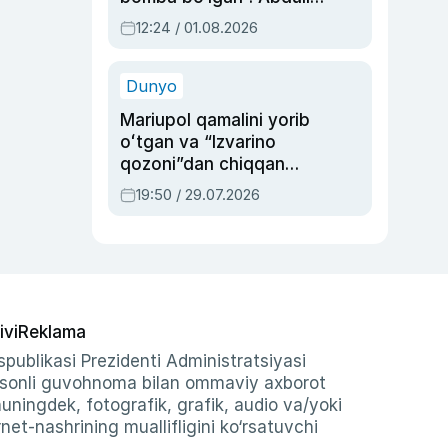
Oripovni siyosiy
12:24 / 01.08.2026
ayblovlardan asrab
qolgan voqea
Dunyo
Mariupol qamalini yorib
oʻtgan va “Izvarino
qozoni”dan chiqqan
qahramon — Ukraina
19:50 / 29.07.2026
armiyasi bosh
qoʻmondoni Drapatiy
haqida
ivi
Reklama
publikasi Prezidenti Administratsiyasi
-sonli guvohnoma bilan ommaviy axborot
shuningdek, fotografik, grafik, audio va/yoki
et-nashrining muallifligini ko‘rsatuvchi