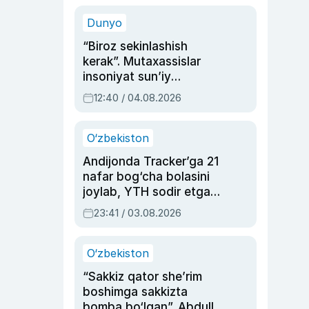
sinovlarga to‘la hayoti
Dunyo
“Biroz sekinlashish
kerak”. Mutaxassislar
insoniyat sun’iy
intellektni boshqara
12:40 / 04.08.2026
olmay qolishidan xavotir
bildirdi
O‘zbekiston
Andijonda Tracker’ga 21
nafar bog‘cha bolasini
joylab, YTH sodir etgan
ayolga sud hukmi o‘qildi
23:41 / 03.08.2026
O‘zbekiston
“Sakkiz qator she’rim
boshimga sakkizta
bomba bo‘lgan”. Abdulla