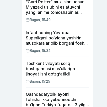
“Garri Potter” muxlislari uchun:
Miyazaki uslubini eslatuvchi
yangi anime tomoshabinlar
e’tiborini qozonmoqda
Bugun, 15:40
Infantinoning Yevropa
Superligasi bo‘yicha yashirin
muzokaralar olib borgani fosh
bo‘ldi
Bugun, 15:34
Toshkent viloyati soliq
boshqarmasi mas’ullariga
jinoyat ishi qo‘zg‘atildi
Bugun, 15:25
Qashqadaryolik ayolni
fohishalikka yubormoqchi
bo‘lgan Turkiya fuqarosi 3 yilga