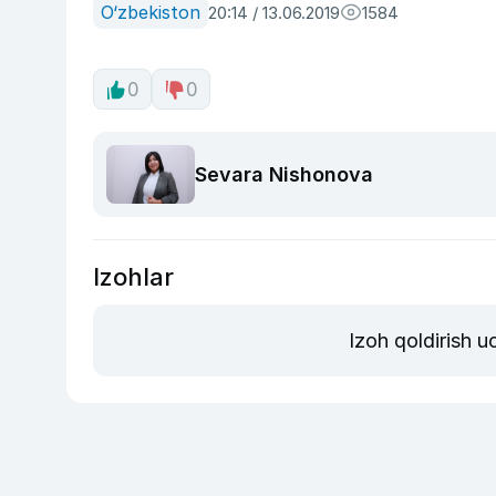
O‘zbekiston
20:14 / 13.06.2019
1584
0
0
Sevara Nishonova
Izohlar
Izoh qoldirish 