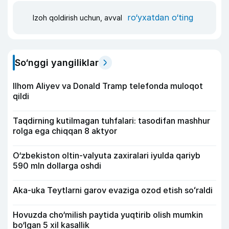
ro‘yxatdan o‘ting
Izoh qoldirish uchun, avval
So‘nggi yangiliklar
Ilhom Aliyev va Donald Tramp telefonda muloqot
qildi
Taqdirning kutilmagan tuhfalari: tasodifan mashhur
rolga ega chiqqan 8 aktyor
O‘zbekiston oltin-valyuta zaxiralari iyulda qariyb
590 mln dollarga oshdi
Aka-uka Teytlarni garov evaziga ozod etish soʻraldi
Hovuzda cho‘milish paytida yuqtirib olish mumkin
bo‘lgan 5 xil kasallik