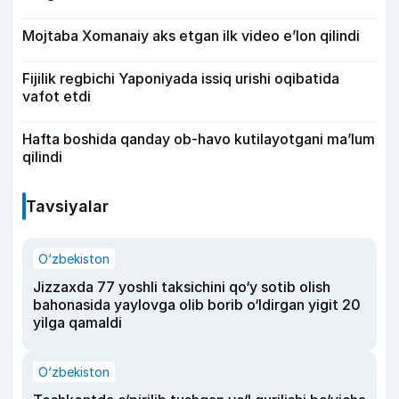
Mojtaba Xomanaiy aks etgan ilk video e’lon qilindi
Fijilik regbichi Yaponiyada issiq urishi oqibatida
vafot etdi
Hafta boshida qanday ob-havo kutilayotgani ma’lum
qilindi
Tavsiyalar
O‘zbekiston
Jizzaxda 77 yoshli taksichini qo‘y sotib olish
bahonasida yaylovga olib borib o‘ldirgan yigit 20
yilga qamaldi
O‘zbekiston