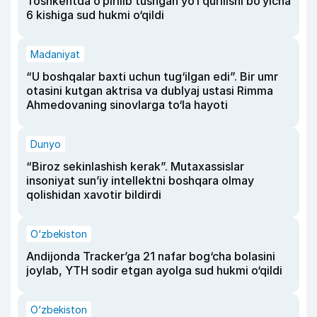
Toshkentda o‘pirilib tushgan yo‘l qurilishi bo‘yicha
6 kishiga sud hukmi o‘qildi
Madaniyat
“U boshqalar baxti uchun tug‘ilgan edi”. Bir umr
otasini kutgan aktrisa va dublyaj ustasi Rimma
Ahmedovaning sinovlarga to‘la hayoti
Dunyo
“Biroz sekinlashish kerak”. Mutaxassislar
insoniyat sun’iy intellektni boshqara olmay
qolishidan xavotir bildirdi
O‘zbekiston
Andijonda Tracker’ga 21 nafar bog‘cha bolasini
joylab, YTH sodir etgan ayolga sud hukmi o‘qildi
O‘zbekiston