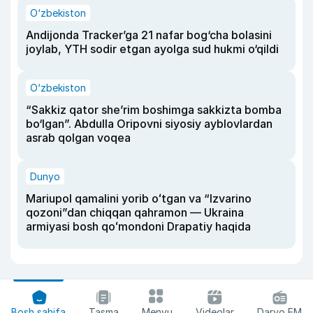
O‘zbekiston
Andijonda Tracker’ga 21 nafar bog‘cha bolasini
joylab, YTH sodir etgan ayolga sud hukmi o‘qildi
O‘zbekiston
“Sakkiz qator she’rim boshimga sakkizta bomba
bo‘lgan”. Abdulla Oripovni siyosiy ayblovlardan
asrab qolgan voqea
Dunyo
Mariupol qamalini yorib oʻtgan va “Izvarino
qozoni”dan chiqqan qahramon — Ukraina
armiyasi bosh qoʻmondoni Drapatiy haqida
Bosh sahifa
Tasma
Menyu
Videolar
Daryo FM