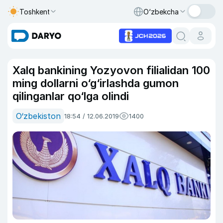
Toshkent
O‘zbekcha
Xalq bankining Yozyovon filialidan 100
ming dollarni o‘g‘irlashda gumon
qilinganlar qo‘lga olindi
O‘zbekiston
18:54 / 12.06.2019
1400