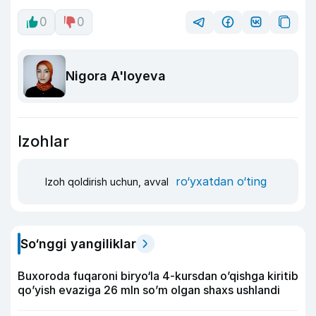
0
0
Nigora A'loyeva
Izohlar
ro‘yxatdan o‘ting
Izoh qoldirish uchun, avval
So‘nggi yangiliklar
Buxoroda fuqaroni biryo‘la 4-kursdan o’qishga kiritib
qo’yish evaziga 26 mln so’m olgan shaxs ushlandi