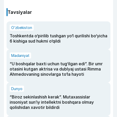
Tavsiyalar
O‘zbekiston
Toshkentda o‘pirilib tushgan yo‘l qurilishi bo‘yicha
6 kishiga sud hukmi o‘qildi
Madaniyat
“U boshqalar baxti uchun tug‘ilgan edi”. Bir umr
otasini kutgan aktrisa va dublyaj ustasi Rimma
Ahmedovaning sinovlarga to‘la hayoti
Dunyo
“Biroz sekinlashish kerak”. Mutaxassislar
insoniyat sun’iy intellektni boshqara olmay
qolishidan xavotir bildirdi