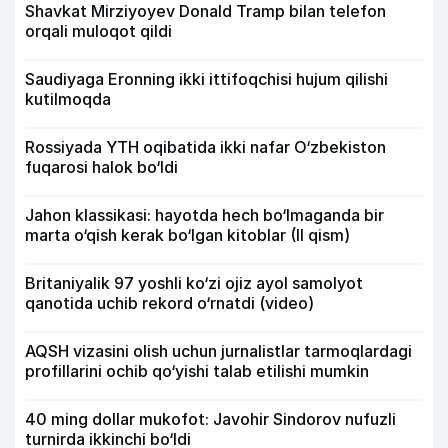
Shavkat Mirziyoyev Donald Tramp bilan telefon
orqali muloqot qildi
Saudiyaga Eronning ikki ittifoqchisi hujum qilishi
kutilmoqda
Rossiyada YTH oqibatida ikki nafar O‘zbekiston
fuqarosi halok bo‘ldi
Jahon klassikasi: hayotda hech bo‘lmaganda bir
marta o‘qish kerak bo‘lgan kitoblar (II qism)
Britaniyalik 97 yoshli ko‘zi ojiz ayol samolyot
qanotida uchib rekord o‘rnatdi (video)
AQSH vizasini olish uchun jurnalistlar tarmoqlardagi
profillarini ochib qo‘yishi talab etilishi mumkin
40 ming dollar mukofot: Javohir Sindorov nufuzli
turnirda ikkinchi bo‘ldi