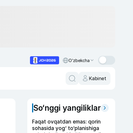
O‘zbekcha
Kabinet
So‘nggi yangiliklar
Faqat ovqatdan emas: qorin
sohasida yog‘ to‘planishiga