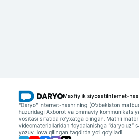
Maxfiylik siyosati
Internet-nas
“Daryo” internet-nashrining (O‘zbekiston matbuo
huzuridagi Axborot va ommaviy kommunikatsiyal
vositasi sifatida ro‘yxatga olingan. Matnli materi
videomateriallaridan foydalanishga “daryo.uz” sa
yozuv ilova qilingan taqdirda yo‘l qo‘yiladi.