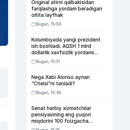
Original atirni qalbakisidan
farqlashga yordam beradigan
oltita layfhak
Bugun, 15:59
Kolumbiyada yangi prezident
ish boshladi. AQSH 1 mlrd
dollarlik xavfsizlik yordami
bermoqchi
Bugun, 15:51
Nega Xabi Alonso aynan
“Chelsi”ni tanladi?
Bugun, 15:36
Senat harbiy xizmatchilar
pensiyasining eng yuqori
miqdorini 100 foizgacha
oshirishni nazarda tutuvchi
Bugun, 15:15