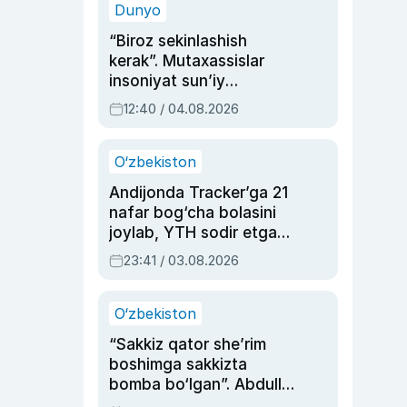
Dunyo
“Biroz sekinlashish
kerak”. Mutaxassislar
insoniyat sun’iy
intellektni boshqara
12:40 / 04.08.2026
olmay qolishidan xavotir
bildirdi
O‘zbekiston
Andijonda Tracker’ga 21
nafar bog‘cha bolasini
joylab, YTH sodir etgan
ayolga sud hukmi o‘qildi
23:41 / 03.08.2026
O‘zbekiston
“Sakkiz qator she’rim
boshimga sakkizta
bomba bo‘lgan”. Abdulla
Oripovni siyosiy