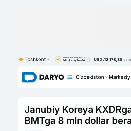
Toshkent
USD :
12 178,85
so'm
O‘zbekiston
Markaziy
Janubiy Koreya KXDRga
BMTga 8 mln dollar bera