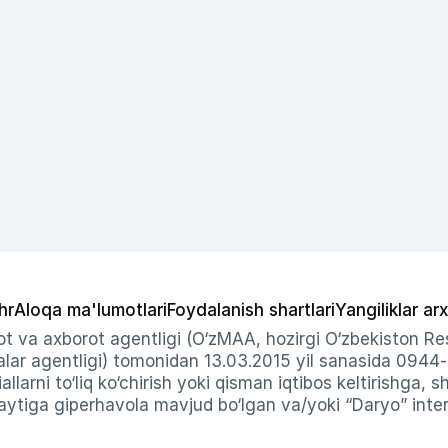
hr
Aloqa ma'lumotlari
Foydalanish shartlari
Yangiliklar arx
t va axborot agentligi (O‘zMAA, hozirgi O‘zbekiston Res
ar agentligi) tomonidan 13.03.2015 yil sanasida 0944
allarni to‘liq ko‘chirish yoki qisman iqtibos keltirishga, 
ytiga giperhavola mavjud bo‘lgan va/yoki “Daryo” intern