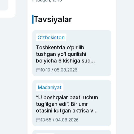
qonunni ma’qulladi
Tavsiyalar
O‘zbekiston
Toshkentda o‘pirilib
tushgan yo‘l qurilishi
bo‘yicha 6 kishiga sud
hukmi o‘qildi
10:10 / 05.08.2026
Madaniyat
“U boshqalar baxti uchun
tug‘ilgan edi”. Bir umr
otasini kutgan aktrisa va
dublyaj ustasi Rimma
13:55 / 04.08.2026
Ahmedovaning
sinovlarga to‘la hayoti