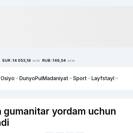
EUR :
RUB :
14 053,18
146,54
so'm
so'm
 Osiyo
Dunyo
Pul
Madaniyat
Sport
Layfstayl
 gumanitar yordam uchun
di