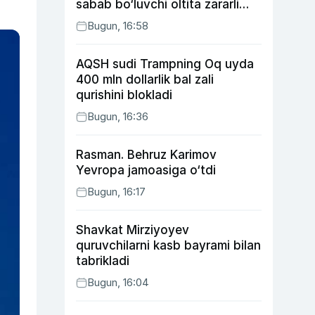
sabab bo‘luvchi oltita zararli
odat
Bugun, 16:58
AQSH sudi Trampning Oq uyda
400 mln dollarlik bal zali
qurishini blokladi
Bugun, 16:36
Rasman. Behruz Karimov
Yevropa jamoasiga o‘tdi
Bugun, 16:17
Shavkat Mirziyoyev
quruvchilarni kasb bayrami bilan
tabrikladi
Bugun, 16:04