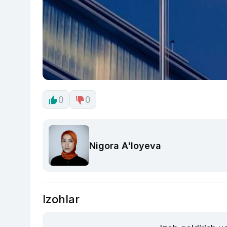
0
0
Nigora A'loyeva
Izohlar