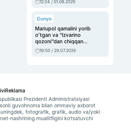
12:24 / 01.08.2026
ayblovlardan asrab
qolgan voqea
Dunyo
Mariupol qamalini yorib
oʻtgan va “Izvarino
qozoni”dan chiqqan
qahramon — Ukraina
19:50 / 29.07.2026
armiyasi bosh
qoʻmondoni Drapatiy
haqida
ivi
Reklama
publikasi Prezidenti Administratsiyasi
-sonli guvohnoma bilan ommaviy axborot
shuningdek, fotografik, grafik, audio va/yoki
et-nashrining muallifligini ko‘rsatuvchi