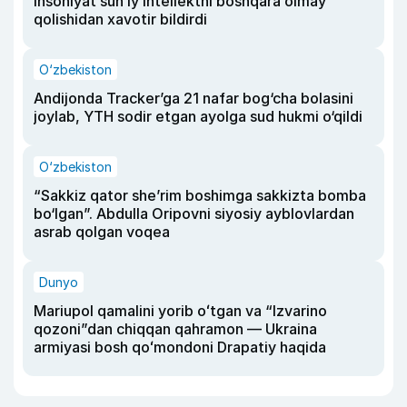
insoniyat sun’iy intellektni boshqara olmay
qolishidan xavotir bildirdi
O‘zbekiston
Andijonda Tracker’ga 21 nafar bog‘cha bolasini
joylab, YTH sodir etgan ayolga sud hukmi o‘qildi
O‘zbekiston
“Sakkiz qator she’rim boshimga sakkizta bomba
bo‘lgan”. Abdulla Oripovni siyosiy ayblovlardan
asrab qolgan voqea
Dunyo
Mariupol qamalini yorib oʻtgan va “Izvarino
qozoni”dan chiqqan qahramon — Ukraina
armiyasi bosh qoʻmondoni Drapatiy haqida