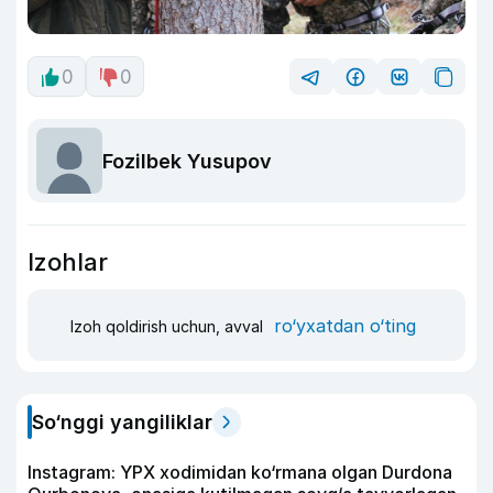
0
0
Fozilbek Yusupov
Izohlar
ro‘yxatdan o‘ting
Izoh qoldirish uchun, avval
So‘nggi yangiliklar
Instagram: YPX xodimidan ko‘rmana olgan Durdona