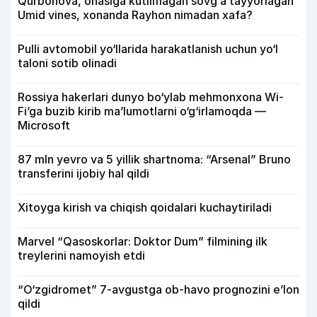
Qurbonova, onasiga kutilmagan sovg‘a tayyorlagan
Umid vines, xonanda Rayhon nimadan xafa?
Pulli avtomobil yo‘llarida harakatlanish uchun yo‘l
taloni sotib olinadi
Rossiya hakerlari dunyo bo‘ylab mehmonxona Wi-
Fi’ga buzib kirib ma’lumotlarni o‘g‘irlamoqda —
Microsoft
87 mln yevro va 5 yillik shartnoma: “Arsenal” Bruno
transferini ijobiy hal qildi
Xitoyga kirish va chiqish qoidalari kuchaytiriladi
Marvel “Qasoskorlar: Doktor Dum” filmining ilk
treylerini namoyish etdi
“O‘zgidromet” 7-avgustga ob-havo prognozini e’lon
qildi