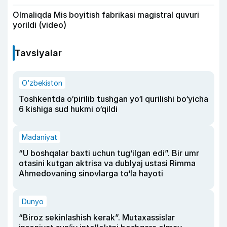
Olmaliqda Mis boyitish fabrikasi magistral quvuri
yorildi (video)
Tavsiyalar
O‘zbekiston
Toshkentda o‘pirilib tushgan yo‘l qurilishi bo‘yicha
6 kishiga sud hukmi o‘qildi
Madaniyat
“U boshqalar baxti uchun tug‘ilgan edi”. Bir umr
otasini kutgan aktrisa va dublyaj ustasi Rimma
Ahmedovaning sinovlarga to‘la hayoti
Dunyo
“Biroz sekinlashish kerak”. Mutaxassislar