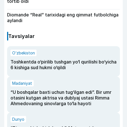
tortib oldi
Diomande “Real” tarixidagi eng qimmat futbolchiga
aylandi
Tavsiyalar
O‘zbekiston
Toshkentda o‘pirilib tushgan yo‘l qurilishi bo‘yicha
6 kishiga sud hukmi o‘qildi
Madaniyat
“U boshqalar baxti uchun tug‘ilgan edi”. Bir umr
otasini kutgan aktrisa va dublyaj ustasi Rimma
Ahmedovaning sinovlarga to‘la hayoti
Dunyo