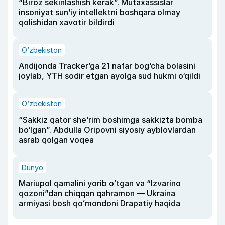
“Biroz sekinlashish kerak”. Mutaxassislar
insoniyat sun’iy intellektni boshqara olmay
qolishidan xavotir bildirdi
O‘zbekiston
Andijonda Tracker’ga 21 nafar bog‘cha bolasini
joylab, YTH sodir etgan ayolga sud hukmi o‘qildi
O‘zbekiston
“Sakkiz qator she’rim boshimga sakkizta bomba
bo‘lgan”. Abdulla Oripovni siyosiy ayblovlardan
asrab qolgan voqea
Dunyo
Mariupol qamalini yorib oʻtgan va “Izvarino
qozoni”dan chiqqan qahramon — Ukraina
armiyasi bosh qoʻmondoni Drapatiy haqida