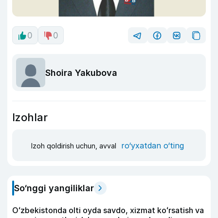
0
0
Shoira Yakubova
Izohlar
ro‘yxatdan o‘ting
Izoh qoldirish uchun, avval
So‘nggi yangiliklar
Oʻzbekistonda olti oyda savdo, xizmat koʻrsatish va