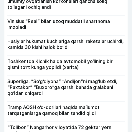
umumiy ovqatlanish korxonalari qancha soliq
toʻlagani ochiqlandi
Vinisius “Real” bilan uzoq muddatli shartnoma
imzoladi
Husiylar hukumat kuchlariga qarshi raketalar uchirdi,
kamida 30 kishi halok bo‘ldi
Toshkentda Kichik halqa avtomobil yo‘lining bir
qismi to‘rt kunga yopildi (xarita)
Superliga. “So‘g‘diyona” “Andijon”ni mag‘lub etdi,
“Paxtakor” “Buxoro”ga qarshi bahsda g‘alabani
qo‘ldan chiqardi
Tramp AQSH o‘q-dorilari haqida ma’lumot
tarqatganlarga qamoq bilan tahdid qildi
“Tolibon” Nangarhor viloyatida 72 gektar yerni