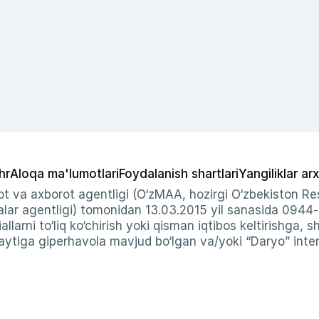
hr
Aloqa ma'lumotlari
Foydalanish shartlari
Yangiliklar arx
t va axborot agentligi (O‘zMAA, hozirgi O‘zbekiston Res
ar agentligi) tomonidan 13.03.2015 yil sanasida 0944
allarni to‘liq ko‘chirish yoki qisman iqtibos keltirishga, 
ytiga giperhavola mavjud bo‘lgan va/yoki “Daryo” intern