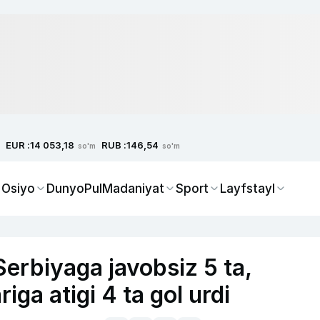
EUR :
RUB :
14 053,18
146,54
so'm
so'm
 Osiyo
Dunyo
Pul
Madaniyat
Sport
Layfstayl
erbiyaga javobsiz 5 ta,
iga atigi 4 ta gol urdi