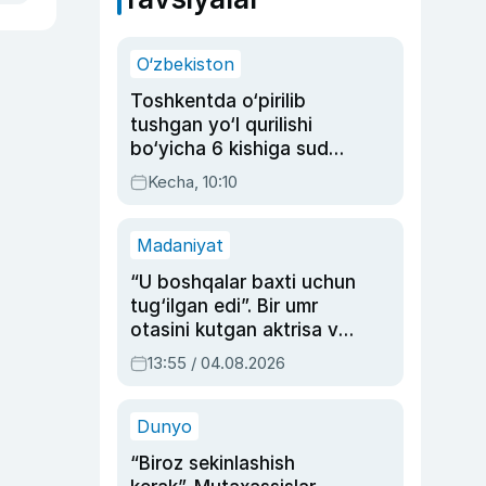
O‘zbekiston
Toshkentda o‘pirilib
tushgan yo‘l qurilishi
bo‘yicha 6 kishiga sud
hukmi o‘qildi
Kecha, 10:10
Madaniyat
“U boshqalar baxti uchun
tug‘ilgan edi”. Bir umr
otasini kutgan aktrisa va
dublyaj ustasi Rimma
13:55 / 04.08.2026
Ahmedovaning
sinovlarga to‘la hayoti
Dunyo
“Biroz sekinlashish