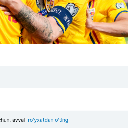
uchun, avval
ro‘yxatdan o‘ting