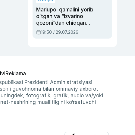
Mariupol qamalini yorib
oʻtgan va “Izvarino
qozoni”dan chiqqan
qahramon — Ukraina
19:50 / 29.07.2026
armiyasi bosh
qoʻmondoni Drapatiy
haqida
ivi
Reklama
publikasi Prezidenti Administratsiyasi
-sonli guvohnoma bilan ommaviy axborot
shuningdek, fotografik, grafik, audio va/yoki
et-nashrining muallifligini ko‘rsatuvchi