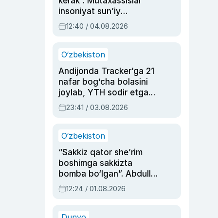
kerak”. Mutaxassislar
insoniyat sun’iy
intellektni boshqara
12:40 / 04.08.2026
olmay qolishidan xavotir
bildirdi
O‘zbekiston
Andijonda Tracker’ga 21
nafar bog‘cha bolasini
joylab, YTH sodir etgan
ayolga sud hukmi o‘qildi
23:41 / 03.08.2026
O‘zbekiston
“Sakkiz qator she’rim
boshimga sakkizta
bomba bo‘lgan”. Abdulla
Oripovni siyosiy
12:24 / 01.08.2026
ayblovlardan asrab
qolgan voqea
Dunyo