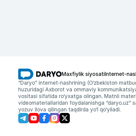
Maxfiylik siyosati
Internet-nas
“Daryo” internet-nashrining (O‘zbekiston matbuo
huzuridagi Axborot va ommaviy kommunikatsiyal
vositasi sifatida ro‘yxatga olingan. Matnli materi
videomateriallaridan foydalanishga “daryo.uz” sa
yozuv ilova qilingan taqdirda yo‘l qo‘yiladi.