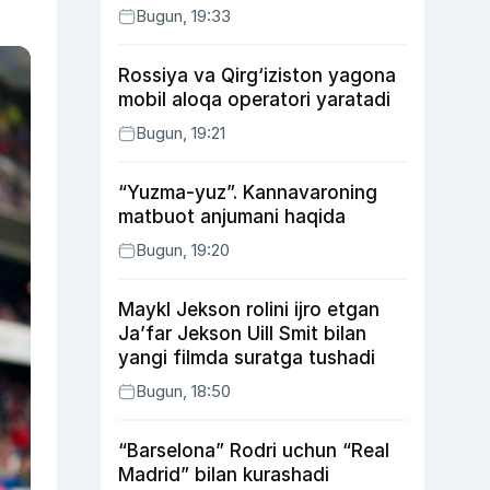
Bugun, 19:33
Rossiya va Qirg‘iziston yagona
mobil aloqa operatori yaratadi
Bugun, 19:21
“Yuzma-yuz”. Kannavaroning
matbuot anjumani haqida
Bugun, 19:20
Maykl Jekson rolini ijro etgan
Ja’far Jekson Uill Smit bilan
yangi filmda suratga tushadi
Bugun, 18:50
“Barselona” Rodri uchun “Real
Madrid” bilan kurashadi