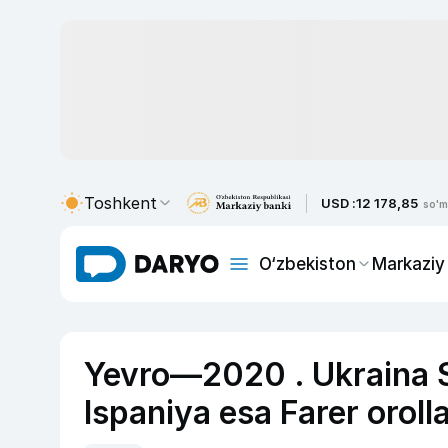
Toshkent
USD :
12 178,85
so'm
O‘zbekiston
Markaziy
Yevro—2020 . Ukraina S
Ispaniya esa Farer orollar