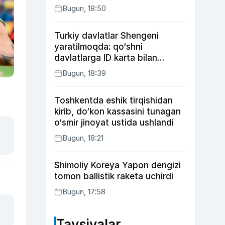
Bugun, 18:50
Turkiy davlatlar Shengeni
yaratilmoqda: qo‘shni
davlatlarga ID karta bilan
boriladi
Bugun, 18:39
Toshkentda eshik tirqishidan
kirib, do‘kon kassasini tunagan
o‘smir jinoyat ustida ushlandi
Bugun, 18:21
Shimoliy Koreya Yapon dengizi
tomon ballistik raketa uchirdi
Bugun, 17:58
Tavsiyalar