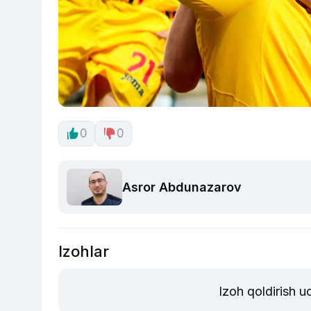
0
0
Asror Abdunazarov
Izohlar
Izoh qoldirish 