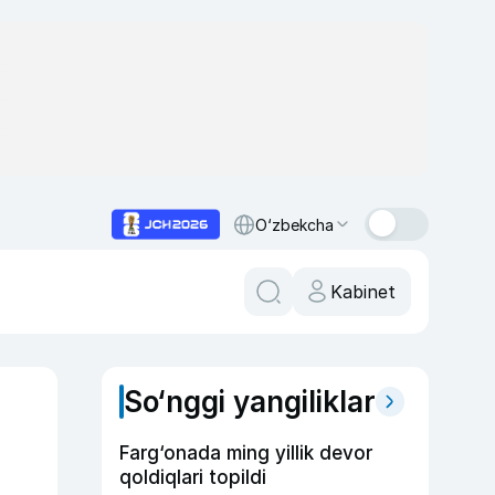
O‘zbekcha
Kabinet
So‘nggi yangiliklar
Farg‘onada ming yillik devor
qoldiqlari topildi