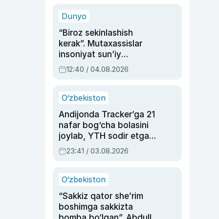
sinovlarga to‘la hayoti
Dunyo
“Biroz sekinlashish
kerak”. Mutaxassislar
insoniyat sun’iy
intellektni boshqara
12:40 / 04.08.2026
olmay qolishidan xavotir
bildirdi
O‘zbekiston
Andijonda Tracker’ga 21
nafar bog‘cha bolasini
joylab, YTH sodir etgan
ayolga sud hukmi o‘qildi
23:41 / 03.08.2026
O‘zbekiston
“Sakkiz qator she’rim
boshimga sakkizta
bomba bo‘lgan”. Abdulla