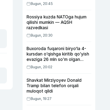
Bugun, 20:45
Rossiya kuzda NATOga hujum
qilishi mumkin — AQSH
razvedkasi
Bugun, 20:30
Buxoroda fuqaroni biryo‘la 4-
kursdan o’qishga kiritib qo’yish
evaziga 26 mln so’m olgan
shaxs ushlandi
Bugun, 20:02
Shavkat Mirziyoyev Donald
Tramp bilan telefon orqali
muloqot qildi
Bugun, 19:27