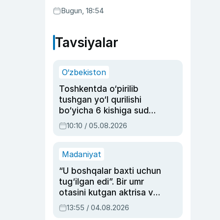
Bugun, 18:54
Tavsiyalar
O‘zbekiston
Toshkentda o‘pirilib
tushgan yo‘l qurilishi
bo‘yicha 6 kishiga sud
hukmi o‘qildi
10:10 / 05.08.2026
Madaniyat
“U boshqalar baxti uchun
tug‘ilgan edi”. Bir umr
otasini kutgan aktrisa va
dublyaj ustasi Rimma
13:55 / 04.08.2026
Ahmedovaning