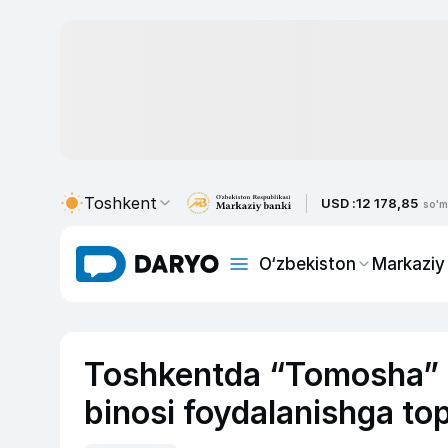
Toshkent
USD :
12 178,85
so'm
O‘zbekiston
Markaziy
Toshkentda “Tomosha” b
binosi foydalanishga top