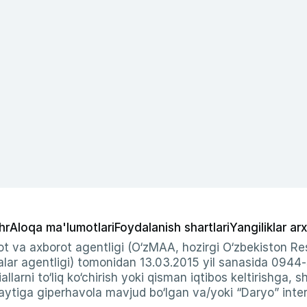
hr
Aloqa ma'lumotlari
Foydalanish shartlari
Yangiliklar arx
t va axborot agentligi (O‘zMAA, hozirgi O‘zbekiston Res
ar agentligi) tomonidan 13.03.2015 yil sanasida 0944
allarni to‘liq ko‘chirish yoki qisman iqtibos keltirishga, 
ytiga giperhavola mavjud bo‘lgan va/yoki “Daryo” intern