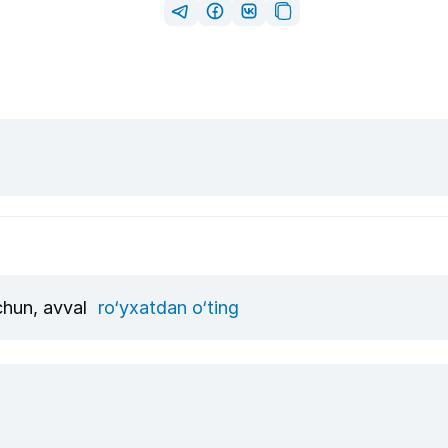
uchun, avval
ro‘yxatdan o‘ting