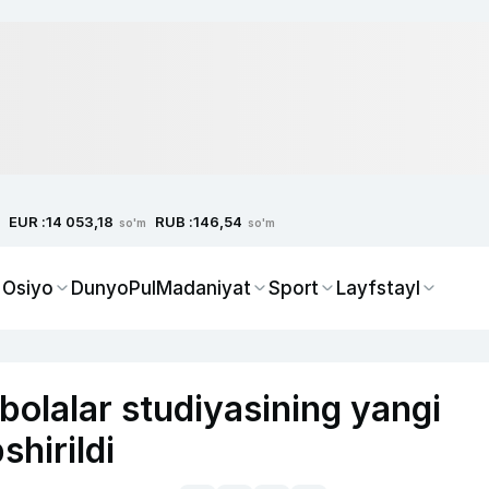
EUR :
RUB :
14 053,18
146,54
so'm
so'm
 Osiyo
Dunyo
Pul
Madaniyat
Sport
Layfstayl
olalar studiyasining yangi
shirildi