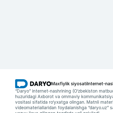
Maxfiylik siyosati
Internet-nas
“Daryo” internet-nashrining (O‘zbekiston matbuo
huzuridagi Axborot va ommaviy kommunikatsiyal
vositasi sifatida ro‘yxatga olingan. Matnli materi
videomateriallaridan foydalanishga “daryo.uz” sa