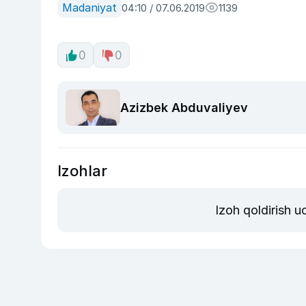
Madaniyat
04:10 / 07.06.2019
1139
0
0
Azizbek Abduvaliyev
Izohlar
Izoh qoldirish 