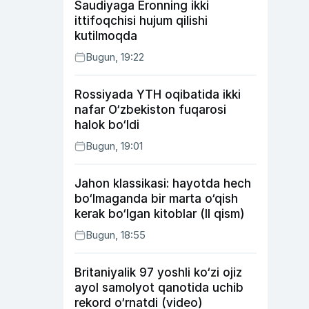
Saudiyaga Eronning ikki
ittifoqchisi hujum qilishi
kutilmoqda
Bugun, 19:22
Rossiyada YTH oqibatida ikki
nafar O‘zbekiston fuqarosi
halok bo‘ldi
Bugun, 19:01
Jahon klassikasi: hayotda hech
bo‘lmaganda bir marta o‘qish
kerak bo‘lgan kitoblar (II qism)
Bugun, 18:55
Britaniyalik 97 yoshli ko‘zi ojiz
ayol samolyot qanotida uchib
rekord o‘rnatdi (video)