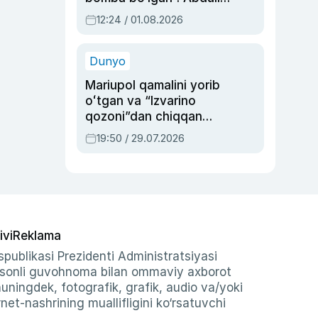
Oripovni siyosiy
12:24 / 01.08.2026
ayblovlardan asrab
qolgan voqea
Dunyo
Mariupol qamalini yorib
oʻtgan va “Izvarino
qozoni”dan chiqqan
qahramon — Ukraina
19:50 / 29.07.2026
armiyasi bosh
qoʻmondoni Drapatiy
haqida
ivi
Reklama
publikasi Prezidenti Administratsiyasi
-sonli guvohnoma bilan ommaviy axborot
shuningdek, fotografik, grafik, audio va/yoki
et-nashrining muallifligini ko‘rsatuvchi