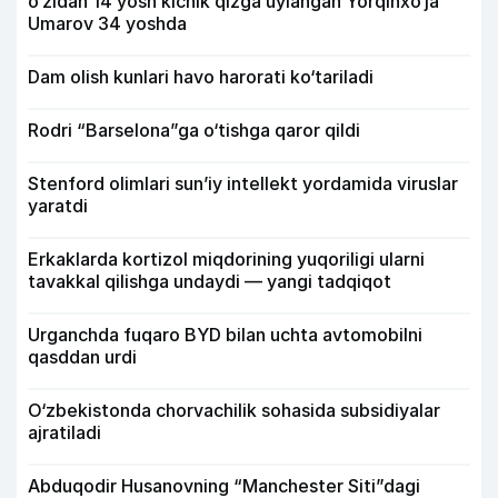
o‘zidan 14 yosh kichik qizga uylangan Yorqinxo‘ja
Umarov 34 yoshda
Dam olish kunlari havo harorati ko‘tariladi
Rodri “Barselona”ga o‘tishga qaror qildi
Stenford olimlari sun’iy intellekt yordamida viruslar
yaratdi
Erkaklarda kortizol miqdorining yuqoriligi ularni
tavakkal qilishga undaydi — yangi tadqiqot
Urganchda fuqaro BYD bilan uchta avtomobilni
qasddan urdi
O‘zbekistonda chorvachilik sohasida subsidiyalar
ajratiladi
Abduqodir Husanovning “Manchester Siti”dagi