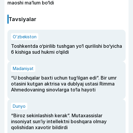
maoshi ma’lum bo‘ldi
Tavsiyalar
O‘zbekiston
Toshkentda o‘pirilib tushgan yo‘l qurilishi bo‘yicha
6 kishiga sud hukmi o‘qildi
Madaniyat
“U boshqalar baxti uchun tug‘ilgan edi”. Bir umr
otasini kutgan aktrisa va dublyaj ustasi Rimma
Ahmedovaning sinovlarga to‘la hayoti
Dunyo
“Biroz sekinlashish kerak”. Mutaxassislar
insoniyat sun’iy intellektni boshqara olmay
qolishidan xavotir bildirdi