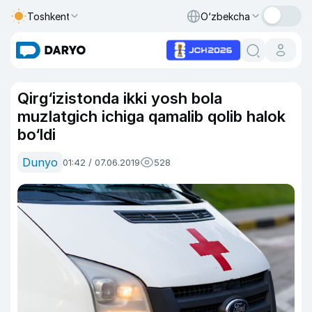
Toshkent
O‘zbekcha
Qirg‘izistonda ikki yosh bola
muzlatgich ichiga qamalib qolib halok
bo‘ldi
Dunyo
01:42 / 07.06.2019
528