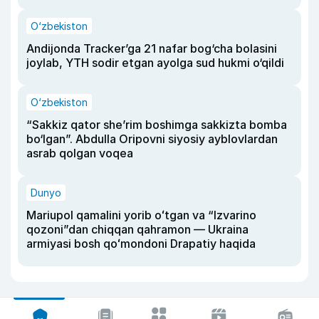
O‘zbekiston
Andijonda Tracker’ga 21 nafar bog‘cha bolasini
joylab, YTH sodir etgan ayolga sud hukmi o‘qildi
O‘zbekiston
“Sakkiz qator she’rim boshimga sakkizta bomba
bo‘lgan”. Abdulla Oripovni siyosiy ayblovlardan
asrab qolgan voqea
Dunyo
Mariupol qamalini yorib oʻtgan va “Izvarino
qozoni”dan chiqqan qahramon — Ukraina
armiyasi bosh qoʻmondoni Drapatiy haqida